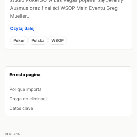
studio PokerGO w Las Vegas pojawili się Jeremy
Ausmus oraz finaliści WSOP Main Eventu Greg
Mueller…
Czytaj dalej
Poker
Polska
WSOP
En esta pagina
Por que importa
Droga do eliminacji
Datos clave
REKLAMA