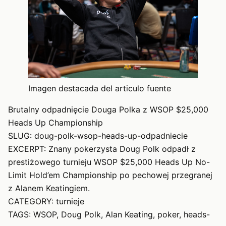
Imagen destacada del articulo fuente
Brutalny odpadnięcie Douga Polka z WSOP $25,000
Heads Up Championship
SLUG: doug-polk-wsop-heads-up-odpadniecie
EXCERPT: Znany pokerzysta Doug Polk odpadł z
prestiżowego turnieju WSOP $25,000 Heads Up No-
Limit Hold’em Championship po pechowej przegranej
z Alanem Keatingiem.
CATEGORY: turnieje
TAGS: WSOP, Doug Polk, Alan Keating, poker, heads-