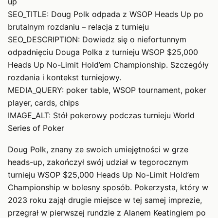
up
SEO_TITLE: Doug Polk odpada z WSOP Heads Up po
brutalnym rozdaniu – relacja z turnieju
SEO_DESCRIPTION: Dowiedz się o niefortunnym
odpadnięciu Douga Polka z turnieju WSOP $25,000
Heads Up No-Limit Hold’em Championship. Szczegóły
rozdania i kontekst turniejowy.
MEDIA_QUERY: poker table, WSOP tournament, poker
player, cards, chips
IMAGE_ALT: Stół pokerowy podczas turnieju World
Series of Poker
Doug Polk, znany ze swoich umiejętności w grze
heads-up, zakończył swój udział w tegorocznym
turnieju WSOP $25,000 Heads Up No-Limit Hold’em
Championship w bolesny sposób. Pokerzysta, który w
2023 roku zajął drugie miejsce w tej samej imprezie,
przegrał w pierwszej rundzie z Alanem Keatingiem po