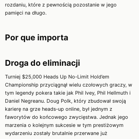
rozdaniu, które z pewnością pozostanie w jego
pamięci na długo.
Por que importa
Droga do eliminacji
Turniej $25,000 Heads Up No-Limit Hold’em
Championship przyciągnął wielu czołowych graczy, w
tym legendy pokera takie jak Phil Ivey, Phil Hellmuth i
Daniel Negreanu. Doug Polk, który zbudował swoją
karierę na grze heads-up online, był jednym z
faworytów do końcowego zwycięstwa. Jednak jego
marzenia o kolejnym sukcesie w tym prestiżowym
wydarzeniu zostały brutalnie przerwane już