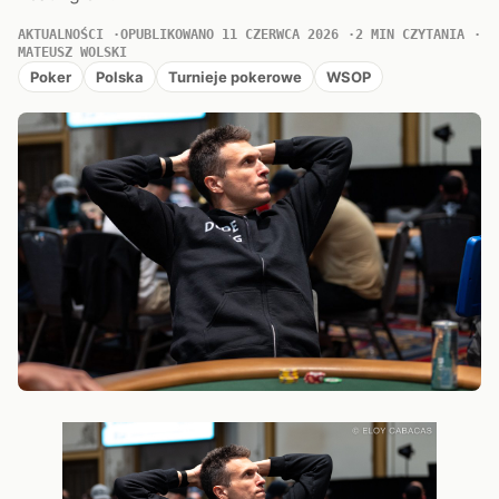
AKTUALNOŚCI
OPUBLIKOWANO 11 CZERWCA 2026
2 MIN CZYTANIA
MATEUSZ WOLSKI
Poker
Polska
Turnieje pokerowe
WSOP