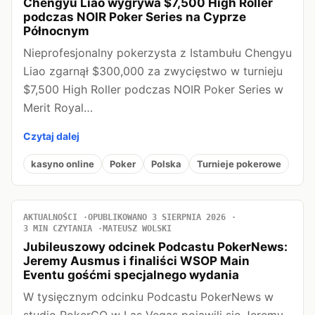
Chengyu Liao wygrywa $7,500 High Roller
podczas NOIR Poker Series na Cyprze
Północnym
Nieprofesjonalny pokerzysta z Istambułu Chengyu
Liao zgarnął $300,000 za zwycięstwo w turnieju
$7,500 High Roller podczas NOIR Poker Series w
Merit Royal…
Czytaj dalej
kasyno online
Poker
Polska
Turnieje pokerowe
AKTUALNOŚCI
OPUBLIKOWANO 3 SIERPNIA 2026
3 MIN CZYTANIA
MATEUSZ WOLSKI
Jubileuszowy odcinek Podcastu PokerNews:
Jeremy Ausmus i finaliści WSOP Main
Eventu gośćmi specjalnego wydania
W tysięcznym odcinku Podcastu PokerNews w