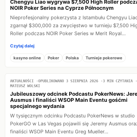
Chengyu Liao wygrywa $7,500 High Roller podcz
NOIR Poker Series na Cyprze Północnym
Nieprofesjonalny pokerzysta z Istambułu Chengyu Lia
zgarnął $300,000 za zwycięstwo w turnieju $7,500 Hi
Roller podczas NOIR Poker Series w Merit Royal…
Czytaj dalej
kasyno online
Poker
Polska
Turnieje pokerowe
AKTUALNOŚCI
OPUBLIKOWANO 3 SIERPNIA 2026
3 MIN CZYTANIA
MATEUSZ WOLSKI
Jubileuszowy odcinek Podcastu PokerNews: Jer
Ausmus i finaliści WSOP Main Eventu gośćmi
specjalnego wydania
W tysięcznym odcinku Podcastu PokerNews w studio
PokerGO w Las Vegas pojawili się Jeremy Ausmus ora
finaliści WSOP Main Eventu Greg Mueller…