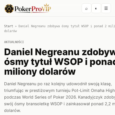
⌕
◐
☰
Start
»
Daniel Negreanu zdobywa ósmy tytuł WSOP i ponad 2 mil
dolarów
AKTUALNOŚCI
Daniel Negreanu zdoby
ósmy tytuł WSOP i pona
miliony dolarów
Daniel Negreanu po raz kolejny udowodnił swoją klasę,
triumfując w prestiżowym turnieju Pot-Limit Omaha High 
podczas World Series of Poker 2026. Kanadyjczyk zdob
swój ósmy bransoletkę WSOP i zainkasował ponad 2,2 m
dolarów.