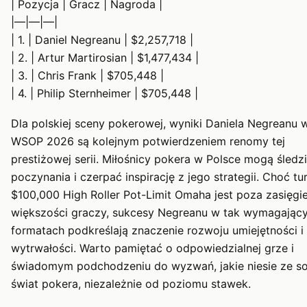
| Pozycja | Gracz | Nagroda |
|—|—|—|
| 1. | Daniel Negreanu | $2,257,718 |
| 2. | Artur Martirosian | $1,477,434 |
| 3. | Chris Frank | $705,448 |
| 4. | Philip Sternheimer | $705,448 |
Dla polskiej sceny pokerowej, wyniki Daniela Negreanu 
WSOP 2026 są kolejnym potwierdzeniem renomy tej
prestiżowej serii. Miłośnicy pokera w Polsce mogą śledz
poczynania i czerpać inspirację z jego strategii. Choć tur
$100,000 High Roller Pot-Limit Omaha jest poza zasięgi
większości graczy, sukcesy Negreanu w tak wymagając
formatach podkreślają znaczenie rozwoju umiejętności i
wytrwałości. Warto pamiętać o odpowiedzialnej grze i
świadomym podchodzeniu do wyzwań, jakie niesie ze s
świat pokera, niezależnie od poziomu stawek.