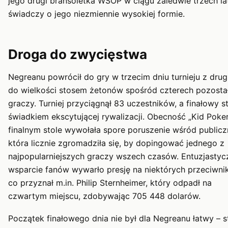
jego drugi bransoletka WSOP w ciągu zaledwie trzech la
świadczy o jego niezmiennie wysokiej formie.
Droga do zwycięstwa
Negreanu powrócił do gry w trzecim dniu turnieju z dru
do wielkości stosem żetonów spośród czterech pozosta
graczy. Turniej przyciągnął 83 uczestników, a finałowy st
świadkiem ekscytującej rywalizacji. Obecność „Kid Poke
finalnym stole wywołała spore poruszenie wśród publicz
która licznie zgromadziła się, by dopingować jednego z
najpopularniejszych graczy wszech czasów. Entuzjastyc
wsparcie fanów wywarło presję na niektórych przeciwni
co przyznał m.in. Philip Sternheimer, który odpadł na
czwartym miejscu, zdobywając 705 448 dolarów.
Początek finałowego dnia nie był dla Negreanu łatwy – st