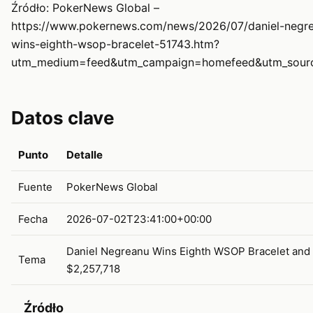
Źródło: PokerNews Global –
https://www.pokernews.com/news/2026/07/daniel-negr
wins-eighth-wsop-bracelet-51743.htm?
utm_medium=feed&utm_campaign=homefeed&utm_sour
Datos clave
Punto
Detalle
Fuente
PokerNews Global
Fecha
2026-07-02T23:41:00+00:00
Daniel Negreanu Wins Eighth WSOP Bracelet and
Tema
$2,257,718
Źródło