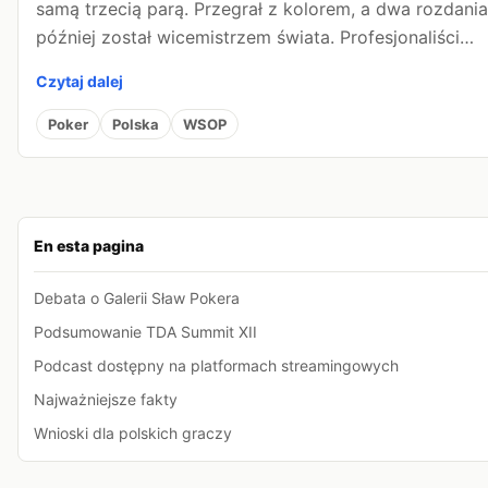
samą trzecią parą. Przegrał z kolorem, a dwa rozdania
później został wicemistrzem świata. Profesjonaliści…
Czytaj dalej
Poker
Polska
WSOP
En esta pagina
Debata o Galerii Sław Pokera
Podsumowanie TDA Summit XII
Podcast dostępny na platformach streamingowych
Najważniejsze fakty
Wnioski dla polskich graczy