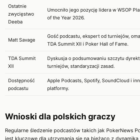
Ostatnie
Umocniło jego pozycję lidera w WSOP Pla
zwycięstwo
of the Year 2026.
Deeba
Gość podcastu, ekspert od turniejów, oma
Matt Savage
TDA Summit XII i Poker Hall of Fame.
TDA Summit
Dyskusja o podsumowaniu szczytu dyrek
XII
turniejów, standaryzacji zasad.
Dostępność
Apple Podcasts, Spotify, SoundCloud i in
podcastu
platformy.
Wnioski dla polskich graczy
Regularne śledzenie podcastów takich jak PokerNews P
jest kluczowe dla utrzymania się na bieżąco z dynamiką