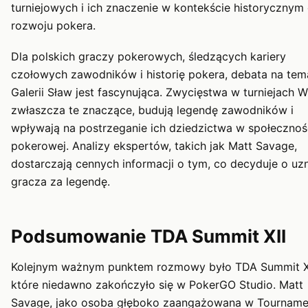
turniejowych i ich znaczenie w kontekście historycznym 
rozwoju pokera.
Dla polskich graczy pokerowych, śledzących kariery
czołowych zawodników i historię pokera, debata na tem
Galerii Sław jest fascynująca. Zwycięstwa w turniejach 
zwłaszcza te znaczące, budują legendę zawodników i
wpływają na postrzeganie ich dziedzictwa w społecznoś
pokerowej. Analizy ekspertów, takich jak Matt Savage,
dostarczają cennych informacji o tym, co decyduje o uz
gracza za legendę.
Podsumowanie TDA Summit XII
Kolejnym ważnym punktem rozmowy było TDA Summit XI
które niedawno zakończyło się w PokerGO Studio. Matt
Savage, jako osoba głęboko zaangażowana w Tourname