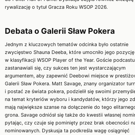
rywalizację o tytuł Gracza Roku WSOP 2026.
Debata o Galerii Sław Pokera
Jednym z kluczowych tematów odcinka było ostatnie
zwycięstwo Shauna Deeba, które umocniło jego pozycję 
w klasyfikacji WSOP Player of the Year. Goście podcastu
zastanawiali się, czy sukces ten jest wystarczającym
argumentem, aby zapewnić Deebowi miejsce w prestiżo
Galerii Sław Pokera. Matt Savage, znany organizator tur
i postać ze świata pokera, podzielił się swoimi przemyśl
na temat kryteriów wyboru i kandydatów, którzy jego z
mają największe szanse na dołączenie do tego elitarneg
grona. Savage odniósł się także do kwestii własnej nomin
pytając, czy czuje się pominięty przez brak obecności na
nominowanych. Dyskusja ta podkreśla wagę osiągnięć