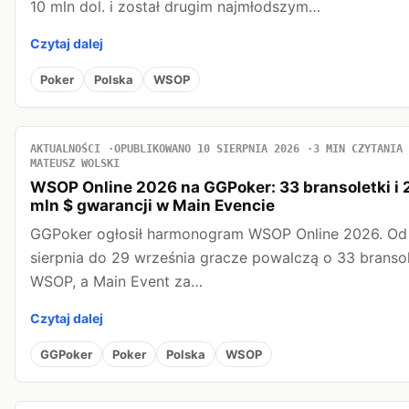
10 mln dol. i został drugim najmłodszym…
Czytaj dalej
Poker
Polska
WSOP
AKTUALNOŚCI
OPUBLIKOWANO 10 SIERPNIA 2026
3 MIN CZYTANIA
MATEUSZ WOLSKI
WSOP Online 2026 na GGPoker: 33 bransoletki i 
mln $ gwarancji w Main Evencie
GGPoker ogłosił harmonogram WSOP Online 2026. Od
sierpnia do 29 września gracze powalczą o 33 bransol
WSOP, a Main Event za…
Czytaj dalej
GGPoker
Poker
Polska
WSOP