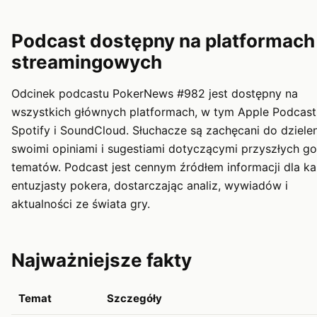
Podcast dostępny na platformach
streamingowych
Odcinek podcastu PokerNews #982 jest dostępny na
wszystkich głównych platformach, w tym Apple Podcast
Spotify i SoundCloud. Słuchacze są zachęcani do dzielen
swoimi opiniami i sugestiami dotyczącymi przyszłych goś
tematów. Podcast jest cennym źródłem informacji dla k
entuzjasty pokera, dostarczając analiz, wywiadów i
aktualności ze świata gry.
Najważniejsze fakty
Temat
Szczegóły