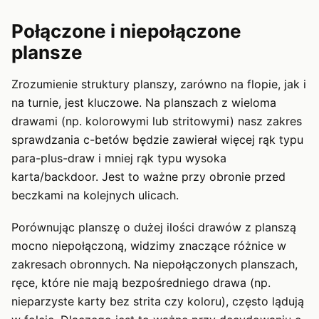
Połączone i niepołączone
plansze
Zrozumienie struktury planszy, zarówno na flopie, jak i
na turnie, jest kluczowe. Na planszach z wieloma
drawami (np. kolorowymi lub stritowymi) nasz zakres
sprawdzania c-betów będzie zawierał więcej rąk typu
para-plus-draw i mniej rąk typu wysoka
karta/backdoor. Jest to ważne przy obronie przed
beczkami na kolejnych ulicach.
Porównując planszę o dużej ilości drawów z planszą
mocno niepołączoną, widzimy znaczące różnice w
zakresach obronnych. Na niepołączonych planszach,
ręce, które nie mają bezpośredniego drawa (np.
nieparzyste karty bez strita czy koloru), często lądują