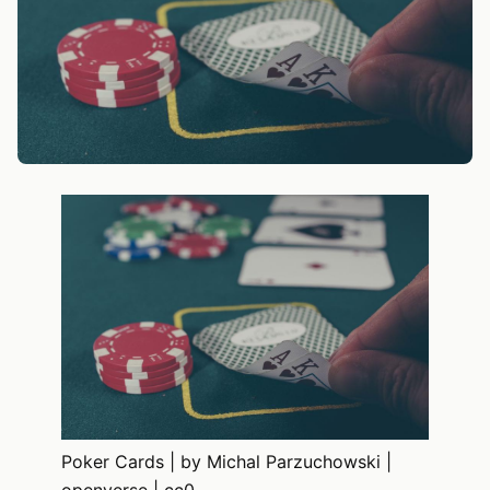
Poker Cards | by Michal Parzuchowski |
openverse | cc0