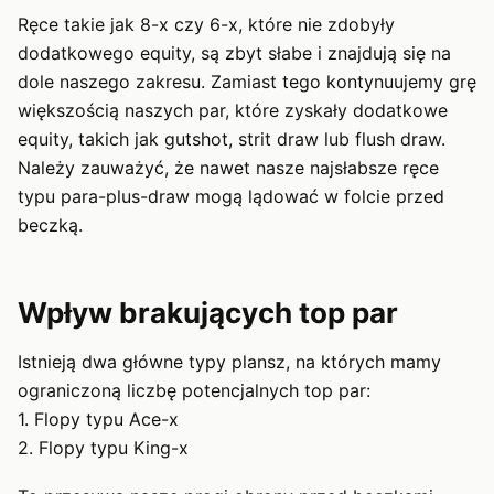
Ręce takie jak 8-x czy 6-x, które nie zdobyły
dodatkowego equity, są zbyt słabe i znajdują się na
dole naszego zakresu. Zamiast tego kontynuujemy grę
większością naszych par, które zyskały dodatkowe
equity, takich jak gutshot, strit draw lub flush draw.
Należy zauważyć, że nawet nasze najsłabsze ręce
typu para-plus-draw mogą lądować w folcie przed
beczką.
Wpływ brakujących top par
Istnieją dwa główne typy plansz, na których mamy
ograniczoną liczbę potencjalnych top par:
1. Flopy typu Ace-x
2. Flopy typu King-x