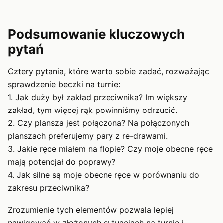
Podsumowanie kluczowych
pytań
Cztery pytania, które warto sobie zadać, rozważając
sprawdzenie beczki na turnie:
1. Jak duży był zakład przeciwnika? Im większy
zakład, tym więcej rąk powinniśmy odrzucić.
2. Czy plansza jest połączona? Na połączonych
planszach preferujemy pary z re-drawami.
3. Jakie ręce miałem na flopie? Czy moje obecne ręce
mają potencjał do poprawy?
4. Jak silne są moje obecne ręce w porównaniu do
zakresu przeciwnika?
Zrozumienie tych elementów pozwala lepiej
nawigować w złożonych sytuacjach na turnie i