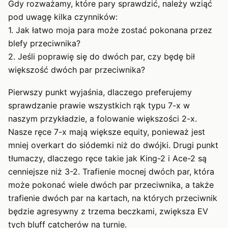
Gdy rozważamy, które pary sprawdzić, należy wziąć
pod uwagę kilka czynników:
1. Jak łatwo moja para może zostać pokonana przez
blefy przeciwnika?
2. Jeśli poprawię się do dwóch par, czy będę bił
większość dwóch par przeciwnika?
Pierwszy punkt wyjaśnia, dlaczego preferujemy
sprawdzanie prawie wszystkich rąk typu 7-x w
naszym przykładzie, a folowanie większości 2-x.
Nasze ręce 7-x mają większe equity, ponieważ jest
mniej overkart do siódemki niż do dwójki. Drugi punkt
tłumaczy, dlaczego ręce takie jak King-2 i Ace-2 są
cenniejsze niż 3-2. Trafienie mocnej dwóch par, która
może pokonać wiele dwóch par przeciwnika, a także
trafienie dwóch par na kartach, na których przeciwnik
będzie agresywny z trzema beczkami, zwiększa EV
tych bluff catcherów na turnie.