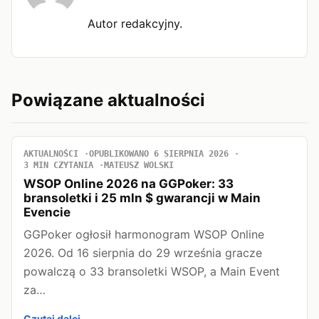
Autor redakcyjny.
Powiązane aktualności
AKTUALNOŚCI
OPUBLIKOWANO 6 SIERPNIA 2026
3 MIN CZYTANIA
MATEUSZ WOLSKI
WSOP Online 2026 na GGPoker: 33
bransoletki i 25 mln $ gwarancji w Main
Evencie
GGPoker ogłosił harmonogram WSOP Online
2026. Od 16 sierpnia do 29 września gracze
powalczą o 33 bransoletki WSOP, a Main Event
za…
Czytaj dalej