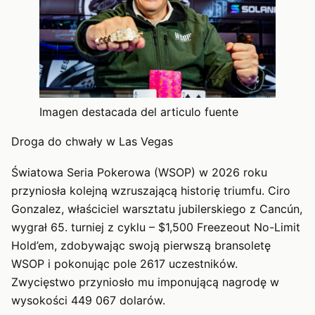
Imagen destacada del articulo fuente
Droga do chwały w Las Vegas
Światowa Seria Pokerowa (WSOP) w 2026 roku
przyniosła kolejną wzruszającą historię triumfu. Ciro
Gonzalez, właściciel warsztatu jubilerskiego z Cancún,
wygrał 65. turniej z cyklu – $1,500 Freezeout No-Limit
Hold’em, zdobywając swoją pierwszą bransoletę
WSOP i pokonując pole 2617 uczestników.
Zwycięstwo przyniosło mu imponującą nagrodę w
wysokości 449 067 dolarów.