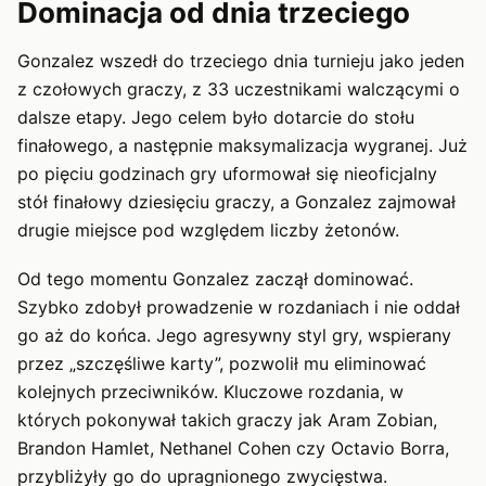
Dominacja od dnia trzeciego
Gonzalez wszedł do trzeciego dnia turnieju jako jeden
z czołowych graczy, z 33 uczestnikami walczącymi o
dalsze etapy. Jego celem było dotarcie do stołu
finałowego, a następnie maksymalizacja wygranej. Już
po pięciu godzinach gry uformował się nieoficjalny
stół finałowy dziesięciu graczy, a Gonzalez zajmował
drugie miejsce pod względem liczby żetonów.
Od tego momentu Gonzalez zaczął dominować.
Szybko zdobył prowadzenie w rozdaniach i nie oddał
go aż do końca. Jego agresywny styl gry, wspierany
przez „szczęśliwe karty”, pozwolił mu eliminować
kolejnych przeciwników. Kluczowe rozdania, w
których pokonywał takich graczy jak Aram Zobian,
Brandon Hamlet, Nethanel Cohen czy Octavio Borra,
przybliżyły go do upragnionego zwycięstwa.