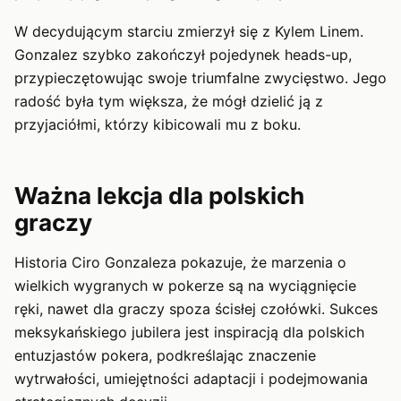
W decydującym starciu zmierzył się z Kylem Linem.
Gonzalez szybko zakończył pojedynek heads-up,
przypieczętowując swoje triumfalne zwycięstwo. Jego
radość była tym większa, że mógł dzielić ją z
przyjaciółmi, którzy kibicowali mu z boku.
Ważna lekcja dla polskich
graczy
Historia Ciro Gonzaleza pokazuje, że marzenia o
wielkich wygranych w pokerze są na wyciągnięcie
ręki, nawet dla graczy spoza ścisłej czołówki. Sukces
meksykańskiego jubilera jest inspiracją dla polskich
entuzjastów pokera, podkreślając znaczenie
wytrwałości, umiejętności adaptacji i podejmowania