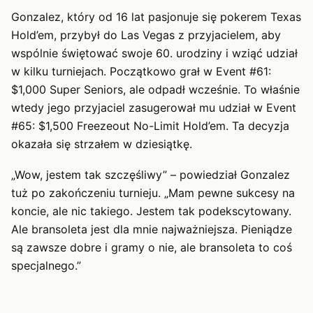
Gonzalez, który od 16 lat pasjonuje się pokerem Texas
Hold’em, przybył do Las Vegas z przyjacielem, aby
wspólnie świętować swoje 60. urodziny i wziąć udział
w kilku turniejach. Początkowo grał w Event #61:
$1,000 Super Seniors, ale odpadł wcześnie. To właśnie
wtedy jego przyjaciel zasugerował mu udział w Event
#65: $1,500 Freezeout No-Limit Hold’em. Ta decyzja
okazała się strzałem w dziesiątkę.
„Wow, jestem tak szczęśliwy” – powiedział Gonzalez
tuż po zakończeniu turnieju. „Mam pewne sukcesy na
koncie, ale nic takiego. Jestem tak podekscytowany.
Ale bransoleta jest dla mnie najważniejsza. Pieniądze
są zawsze dobre i gramy o nie, ale bransoleta to coś
specjalnego.”