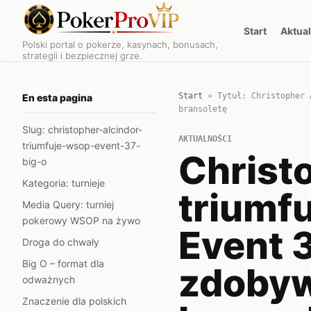
Start
Aktua
Polski portal o pokerze, kasynach, bonusach,
strategii i bezpiecznej grze.
Start
»
Tytuł: Christopher 
En esta pagina
bransoletę
Slug: christopher-alcindor-
AKTUALNOŚCI
triumfuje-wsop-event-37-
Christ
big-o
Kategoria: turnieje
triumf
Media Query: turniej
pokerowy WSOP na żywo
Event 3
Droga do chwały
Big O – format dla
zdobyw
odważnych
Znaczenie dla polskich