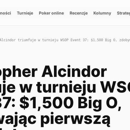
lności
Turnieje
Poker online
Recenzje
Kolumny
Strate
Alcindor triumfuje w turnieju WSOP Event 37: $1,500 Big O, zdoby
opher Alcindor
uje w turnieju W
7: $1,500 Big O,
ając pierwszą