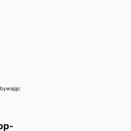
obywając
op-