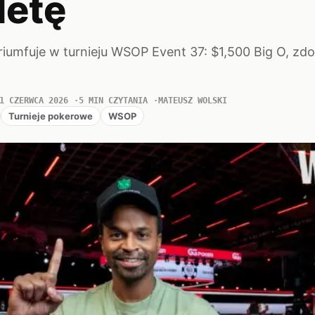
letę
triumfuje w turnieju WSOP Event 37: $1,500 Big O, zd
1 CZERWCA 2026
5 MIN CZYTANIA
MATEUSZ WOLSKI
Turnieje pokerowe
WSOP