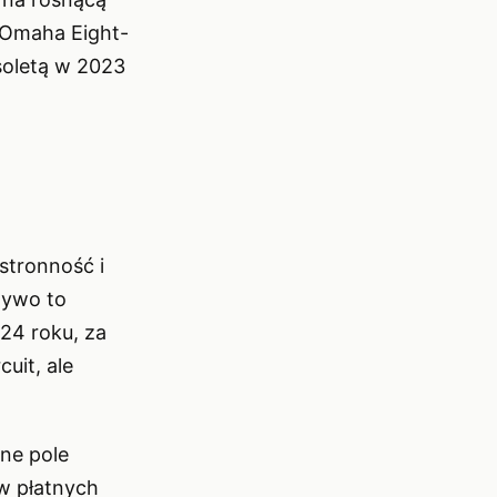
 Omaha Eight-
nsoletą w 2023
stronność i
żywo to
24 roku, za
uit, ale
ne pole
 w płatnych