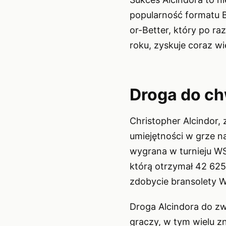
popularność formatu B
or-Better, który po ra
roku, zyskuje coraz w
Droga do c
Christopher Alcindor,
umiejętności w grze 
wygrana w turnieju WS
którą otrzymał 42 625
zdobycie bransolety W
Droga Alcindora do z
graczy, w tym wielu z