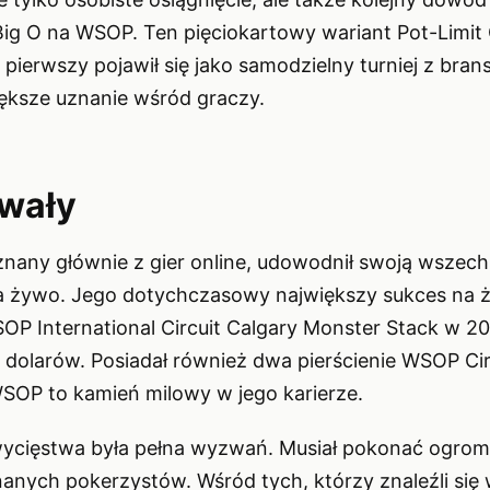
ig O na WSOP. Ten pięciokartowy wariant Pot-Limit
z pierwszy pojawił się jako samodzielny turniej z bra
iększe uznanie wśród graczy.
hwały
 znany głównie z gier online, udowodnił swoją wszech
na żywo. Jego dotychczasowy największy sukces na 
OP International Circuit Calgary Monster Stack w 20
 dolarów. Posiadał również dwa pierścienie WSOP Circ
SOP to kamień milowy w jego karierze.
wycięstwa była pełna wyzwań. Musiał pokonać ogrom
nanych pokerzystów. Wśród tych, którzy znaleźli się