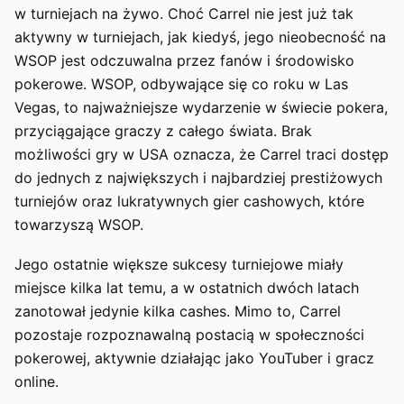
w turniejach na żywo. Choć Carrel nie jest już tak
aktywny w turniejach, jak kiedyś, jego nieobecność na
WSOP jest odczuwalna przez fanów i środowisko
pokerowe. WSOP, odbywające się co roku w Las
Vegas, to najważniejsze wydarzenie w świecie pokera,
przyciągające graczy z całego świata. Brak
możliwości gry w USA oznacza, że Carrel traci dostęp
do jednych z największych i najbardziej prestiżowych
turniejów oraz lukratywnych gier cashowych, które
towarzyszą WSOP.
Jego ostatnie większe sukcesy turniejowe miały
miejsce kilka lat temu, a w ostatnich dwóch latach
zanotował jedynie kilka cashes. Mimo to, Carrel
pozostaje rozpoznawalną postacią w społeczności
pokerowej, aktywnie działając jako YouTuber i gracz
online.