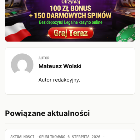
AUTOR
Mateusz Wolski
Autor redakcyjny.
Powiązane aktualności
AKTUALNOŚCI
OPUBLIKOWANO 6 SIERPNIA 2026