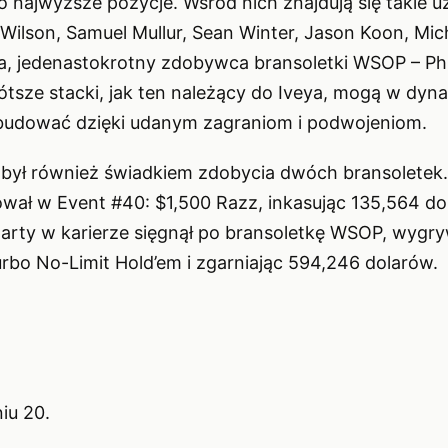
o najwyższe pozycje. Wśród nich znajdują się takie 
Wilson, Samuel Mullur, Sean Winter, Jason Koon, Mi
a, jedenastokrotny zdobywca bransoletki WSOP – Phi
ótsze stacki, jak ten należący do Iveya, mogą w dy
dbudować dzięki udanym zagraniom i podwojeniom.
był również świadkiem zdobycia dwóch bransoletek.
ował w Event #40: $1,500 Razz, inkasując 135,564 dol
arty w karierze sięgnął po bransoletkę WSOP, wygr
rbo No-Limit Hold’em i zgarniając 594,246 dolarów.
iu 20.