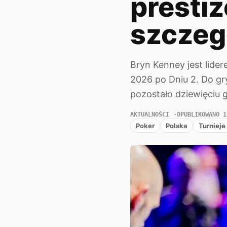
prestiż
szczeg
Bryn Kenney jest lider
2026 po Dniu 2. Do gr
pozostało dziewięciu g
AKTUALNOŚCI
OPUBLIKOWANO 1
Poker
Polska
Turniej