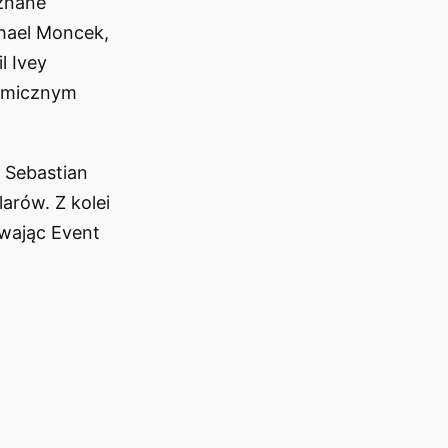
uznane
chael Moncek,
l Ivey
namicznym
 Sebastian
arów. Z kolei
ywając Event