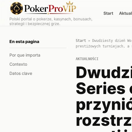
Start
Aktua
Polski portal o pokerze, kasynach, bonusach,
strategii i bezpiecznej grze.
Start
»
Dwudziesty dzień Wo
En esta pagina
prestiżowych turniejach, a 
Por que importa
AKTUALNOŚCI
Contexto
Dwudzi
Datos clave
Series
przyni
rozstrz