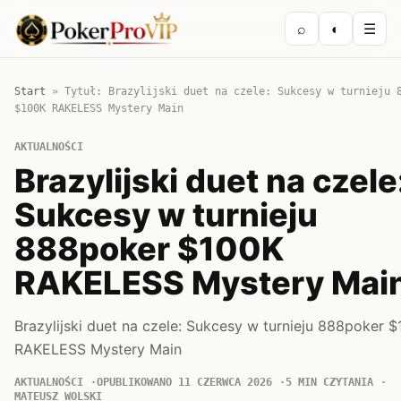
⌕
◐
☰
Start
»
Tytuł: Brazylijski duet na czele: Sukcesy w turnieju 
$100K RAKELESS Mystery Main
AKTUALNOŚCI
Brazylijski duet na czele
Sukcesy w turnieju
888poker $100K
RAKELESS Mystery Mai
Brazylijski duet na czele: Sukcesy w turnieju 888poker 
RAKELESS Mystery Main
AKTUALNOŚCI
OPUBLIKOWANO 11 CZERWCA 2026
5 MIN CZYTANIA
MATEUSZ WOLSKI