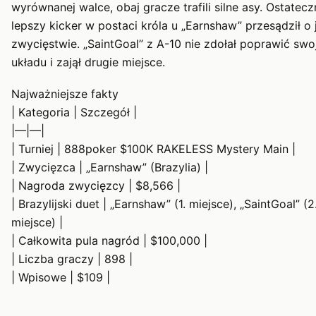
wyrównanej walce, obaj gracze trafili silne asy. Ostatecz
lepszy kicker w postaci króla u „Earnshaw” przesądził o
zwycięstwie. „SaintGoal” z A-10 nie zdołał poprawić sw
układu i zajął drugie miejsce.
Najważniejsze fakty
| Kategoria | Szczegół |
|—|—|
| Turniej | 888poker $100K RAKELESS Mystery Main |
| Zwycięzca | „Earnshaw” (Brazylia) |
| Nagroda zwycięzcy | $8,566 |
| Brazylijski duet | „Earnshaw” (1. miejsce), „SaintGoal” (2
miejsce) |
| Całkowita pula nagród | $100,000 |
| Liczba graczy | 898 |
| Wpisowe | $109 |