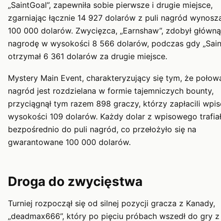
„SaintGoal”, zapewniła sobie pierwsze i drugie miejsce,
zgarniając łącznie 14 927 dolarów z puli nagród wynosz
100 000 dolarów. Zwycięzca, „Earnshaw”, zdobył główną
nagrodę w wysokości 8 566 dolarów, podczas gdy „Sain
otrzymał 6 361 dolarów za drugie miejsce.
Mystery Main Event, charakteryzujący się tym, że połowa
nagród jest rozdzielana w formie tajemniczych bounty,
przyciągnął tym razem 898 graczy, którzy zapłacili wpi
wysokości 109 dolarów. Każdy dolar z wpisowego trafia
bezpośrednio do puli nagród, co przełożyło się na
gwarantowane 100 000 dolarów.
Droga do zwycięstwa
Turniej rozpoczął się od silnej pozycji gracza z Kanady,
„deadmax666”, który po pięciu próbach wszedł do gry z