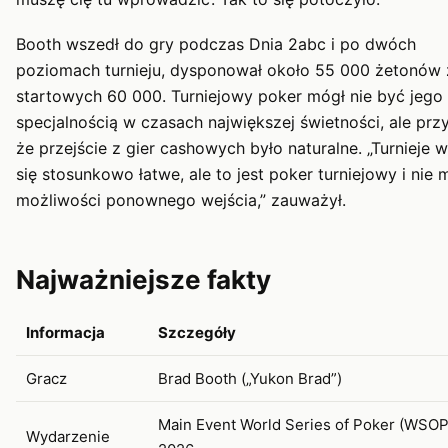
Booth wszedł do gry podczas Dnia 2abc i po dwóch
poziomach turnieju, dysponował około 55 000 żetonów 
startowych 60 000. Turniejowy poker mógł nie być jego
specjalnością w czasach największej świetności, ale przy
że przejście z gier cashowych było naturalne. „Turnieje 
się stosunkowo łatwe, ale to jest poker turniejowy i nie 
możliwości ponownego wejścia,” zauważył.
Najważniejsze fakty
Informacja
Szczegóły
Gracz
Brad Booth („Yukon Brad”)
Main Event World Series of Poker (WSOP
Wydarzenie