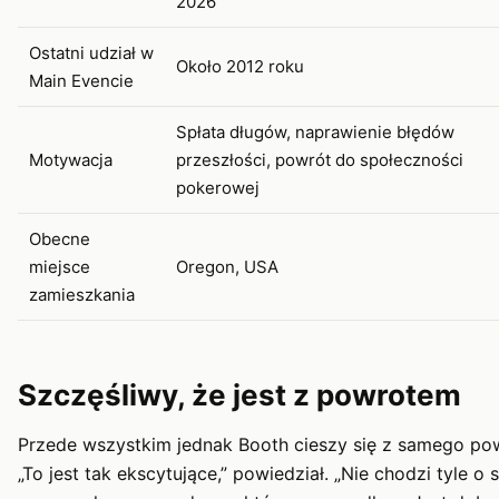
2026
Ostatni udział w
Około 2012 roku
Main Evencie
Spłata długów, naprawienie błędów
Motywacja
przeszłości, powrót do społeczności
pokerowej
Obecne
miejsce
Oregon, USA
zamieszkania
Szczęśliwy, że jest z powrotem
Przede wszystkim jednak Booth cieszy się z samego po
„To jest tak ekscytujące,” powiedział. „Nie chodzi tyle o