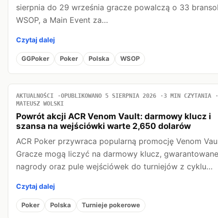
sierpnia do 29 września gracze powalczą o 33 bransol
WSOP, a Main Event za…
Czytaj dalej
GGPoker
Poker
Polska
WSOP
AKTUALNOŚCI
OPUBLIKOWANO 5 SIERPNIA 2026
3 MIN CZYTANIA
MATEUSZ WOLSKI
Powrót akcji ACR Venom Vault: darmowy klucz i
szansa na wejściówki warte 2,650 dolarów
ACR Poker przywraca popularną promocję Venom Vaul
Gracze mogą liczyć na darmowy klucz, gwarantowan
nagrody oraz pule wejściówek do turniejów z cyklu…
Czytaj dalej
Poker
Polska
Turnieje pokerowe