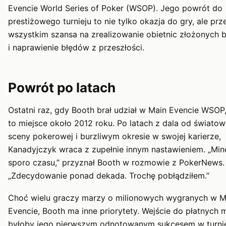
Evencie World Series of Poker (WSOP). Jego powrót do
prestiżowego turnieju to nie tylko okazja do gry, ale prz
wszystkim szansa na zrealizowanie obietnic złożonych b
i naprawienie błędów z przeszłości.
Powrót po latach
Ostatni raz, gdy Booth brał udział w Main Evencie WSOP,
to miejsce około 2012 roku. Po latach z dala od światow
sceny pokerowej i burzliwym okresie w swojej karierze,
Kanadyjczyk wraca z zupełnie innym nastawieniem. „Min
sporo czasu,” przyznał Booth w rozmowie z PokerNews.
„Zdecydowanie ponad dekada. Trochę pobłądziłem.”
Choć wielu graczy marzy o milionowych wygranych w M
Evencie, Booth ma inne priorytety. Wejście do płatnych m
byłoby jego pierwszym odnotowanym sukcesem w turnie