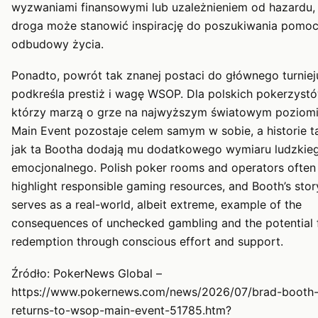
wyzwaniami finansowymi lub uzależnieniem od hazardu,
droga może stanowić inspirację do poszukiwania pomoc
odbudowy życia.
Ponadto, powrót tak znanej postaci do głównego turniej
podkreśla prestiż i wagę WSOP. Dla polskich pokerzystó
którzy marzą o grze na najwyższym światowym poziomi
Main Event pozostaje celem samym w sobie, a historie t
jak ta Bootha dodają mu dodatkowego wymiaru ludzkieg
emocjonalnego. Polish poker rooms and operators often
highlight responsible gaming resources, and Booth’s stor
serves as a real-world, albeit extreme, example of the
consequences of unchecked gambling and the potential 
redemption through conscious effort and support.
Źródło: PokerNews Global –
https://www.pokernews.com/news/2026/07/brad-booth
returns-to-wsop-main-event-51785.htm?