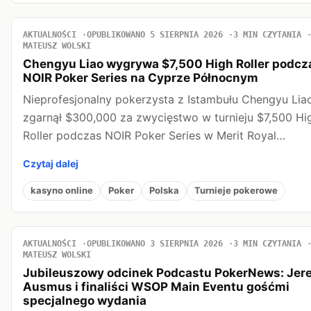
AKTUALNOŚCI
OPUBLIKOWANO 5 SIERPNIA 2026
3 MIN CZYTANIA
MATEUSZ WOLSKI
Chengyu Liao wygrywa $7,500 High Roller podcz
NOIR Poker Series na Cyprze Północnym
Nieprofesjonalny pokerzysta z Istambułu Chengyu Lia
zgarnął $300,000 za zwycięstwo w turnieju $7,500 Hi
Roller podczas NOIR Poker Series w Merit Royal…
Czytaj dalej
kasyno online
Poker
Polska
Turnieje pokerowe
AKTUALNOŚCI
OPUBLIKOWANO 3 SIERPNIA 2026
3 MIN CZYTANIA
MATEUSZ WOLSKI
Jubileuszowy odcinek Podcastu PokerNews: Jer
Ausmus i finaliści WSOP Main Eventu gośćmi
specjalnego wydania