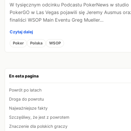
W tysięcznym odcinku Podcastu PokerNews w studio
PokerGO w Las Vegas pojawili się Jeremy Ausmus ora
finaliści WSOP Main Eventu Greg Mueller…
Czytaj dalej
Poker
Polska
WSOP
En esta pagina
Powrót po latach
Droga do powrotu
Najważniejsze fakty
Szczęśliwy, że jest z powrotem
Znaczenie dla polskich graczy