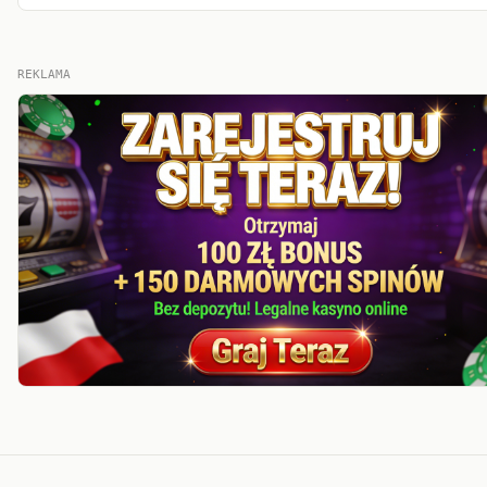
REKLAMA