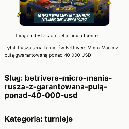
Imagen destacada del articulo fuente
Tytuł: Rusza seria turniejów BetRivers Micro Mania z
pulą gwarantowaną ponad 40 000 USD
Slug: betrivers-micro-mania-
rusza-z-garantowana-pulą-
ponad-40-000-usd
Kategoria: turnieje