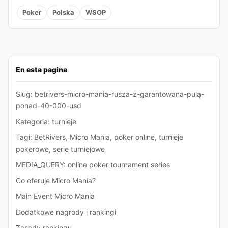
Poker
Polska
WSOP
En esta pagina
Slug: betrivers-micro-mania-rusza-z-garantowana-pulą-
ponad-40-000-usd
Kategoria: turnieje
Tagi: BetRivers, Micro Mania, poker online, turnieje
pokerowe, serie turniejowe
MEDIA_QUERY: online poker tournament series
Co oferuje Micro Mania?
Main Event Micro Mania
Dodatkowe nagrody i rankingi
Zasady rankingu