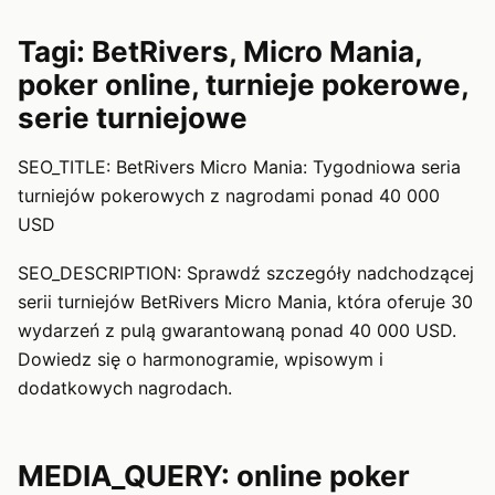
Tagi: BetRivers, Micro Mania,
poker online, turnieje pokerowe,
serie turniejowe
SEO_TITLE: BetRivers Micro Mania: Tygodniowa seria
turniejów pokerowych z nagrodami ponad 40 000
USD
SEO_DESCRIPTION: Sprawdź szczegóły nadchodzącej
serii turniejów BetRivers Micro Mania, która oferuje 30
wydarzeń z pulą gwarantowaną ponad 40 000 USD.
Dowiedz się o harmonogramie, wpisowym i
dodatkowych nagrodach.
MEDIA_QUERY: online poker