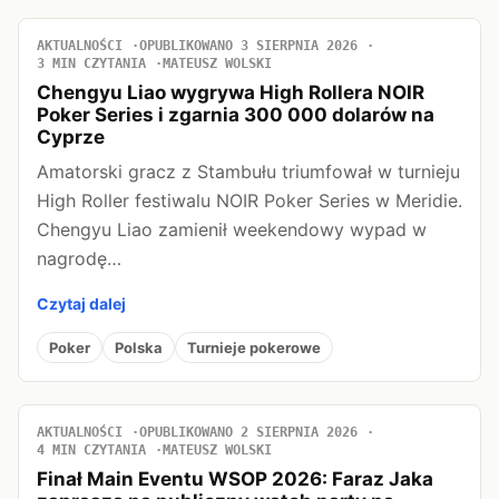
AKTUALNOŚCI
OPUBLIKOWANO 3 SIERPNIA 2026
3 MIN CZYTANIA
MATEUSZ WOLSKI
Chengyu Liao wygrywa High Rollera NOIR
Poker Series i zgarnia 300 000 dolarów na
Cyprze
Amatorski gracz z Stambułu triumfował w turnieju
High Roller festiwalu NOIR Poker Series w Meridie.
Chengyu Liao zamienił weekendowy wypad w
nagrodę…
Czytaj dalej
Poker
Polska
Turnieje pokerowe
AKTUALNOŚCI
OPUBLIKOWANO 2 SIERPNIA 2026
4 MIN CZYTANIA
MATEUSZ WOLSKI
Finał Main Eventu WSOP 2026: Faraz Jaka