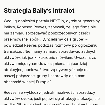
Strategia Bally’s Intralot
Według doniesień portalu NEXT.io, dyrektor generalny
Bally’s, Robeson Reeves, zapewnił, że jego firma nie
ma zamiaru sprzedawać poszczególnych części
przejmowanej spółki. „Chcieliśmy całą grupę” –
powiedział Reeves podczas rozmowy po ogłoszeniu
transakcji. „Nie mamy zamiaru sprzedawać żadnych
aktywów, jak już kilkukrotnie mówiłem. Uważam, że
aktywa międzynarodowe są niemal najbardziej
atrakcyjne, ponieważ tworzą dywersyfikację dla
naszej połączonej grupy i naprawdę dają nam
obecność w całej Europie”.
Reeves nie wykluczył jednak możliwości sprzedaży
aktywów evoke, jeśli pojawi się atrakcyjna okazja, ale
podkreślił, że nie jest to plan główny. „Lubimy biznes,