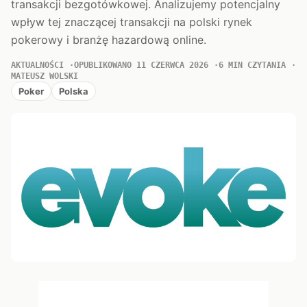
transakcji bezgotówkowej. Analizujemy potencjalny
wpływ tej znaczącej transakcji na polski rynek
pokerowy i branżę hazardową online.
AKTUALNOŚCI
OPUBLIKOWANO 11 CZERWCA 2026
6 MIN CZYTANIA
MATEUSZ WOLSKI
Poker
Polska