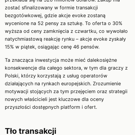
zostać sfinalizowany w formie transakcji
bezgotówkowej, gdzie akcje evoke zostaną
wycenione na 52 pensy za sztukę. To oferta o 30%
wyższa od ceny zamknięcia z czwartku, co wywołało
natychmiastową reakcję rynku – akcje evoke zyskały
15% w piątek, osiągając cenę 46 pensów.
Ta znacząca inwestycja może mieć dalekosiężne
konsekwencje dla całego sektora, w tym dla graczy z
Polski, którzy korzystają z usług operatorów
działających na rynkach europejskich. Zrozumienie
motywacji stojących za tym przejęciem oraz strategii
nowych właścicieli jest kluczowe dla oceny
przyszłości dostępnych platform i ofert.
Tło transakcji