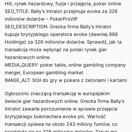
Hill, rynek hazardowy, fuzje i przejęcia, poker online
SEO_TITLE: Bally’s Intralot przejmuje evoke za 326
milionów dolarów – PokerProVIP
SEO_DESCRIPTION: Grecka firma Bally’s Intralot
kupuje brytyjskiego operatora evoke (dawniej 888
Holdings) za 326 milionów dolarów. Sprawdź, jak ta
transakcja może wpłynąć na polski rynek gier
hazardowych online.
MEDIA_QUERY: poker table, online gambling company
merger, European gambling market
IMAGE_ALT: Stół do gry w pokera z żetonami i kartami
Ogłoszono znaczącą transakcję w europejskim
świecie gier hazardowych online. Grecka firma Bally’s
Intralot zawarła porozumienie w sprawie przejęcia
brytyjskiego bukmachera evoke plc. Wartość
transakcji opiewa na około 243 miliony funtów, co
przekłada się na 326 milionów dolarów. Zakup ma