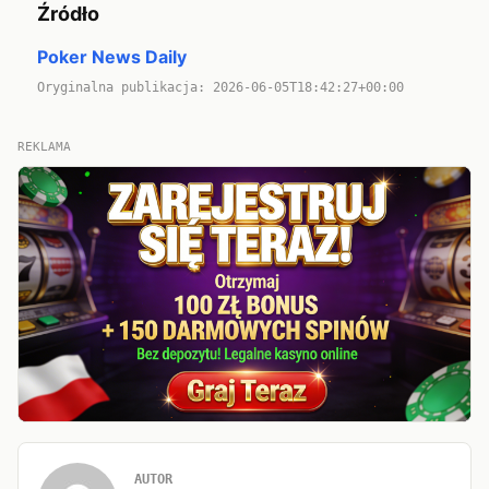
Źródło
Poker News Daily
Oryginalna publikacja: 2026-06-05T18:42:27+00:00
REKLAMA
AUTOR