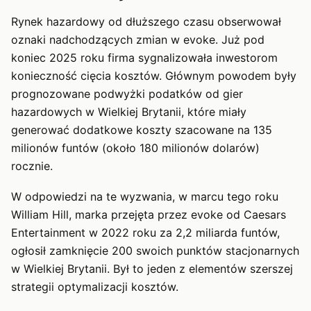
Rynek hazardowy od dłuższego czasu obserwował
oznaki nadchodzących zmian w evoke. Już pod
koniec 2025 roku firma sygnalizowała inwestorom
konieczność cięcia kosztów. Głównym powodem były
prognozowane podwyżki podatków od gier
hazardowych w Wielkiej Brytanii, które miały
generować dodatkowe koszty szacowane na 135
milionów funtów (około 180 milionów dolarów)
rocznie.
W odpowiedzi na te wyzwania, w marcu tego roku
William Hill, marka przejęta przez evoke od Caesars
Entertainment w 2022 roku za 2,2 miliarda funtów,
ogłosił zamknięcie 200 swoich punktów stacjonarnych
w Wielkiej Brytanii. Był to jeden z elementów szerszej
strategii optymalizacji kosztów.