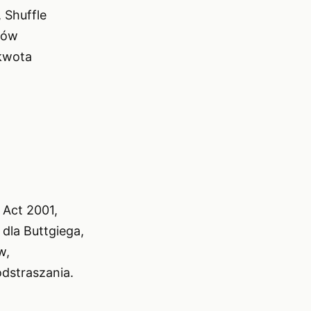
 Shuffle
rów
 kwota
 Act 2001,
dla Buttgiega,
w,
dstraszania.