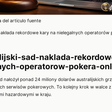
del articulo fuente
d nakłada rekordowe kary na nielegalnych operatorów 
alijski-sad-naklada-rekordo
nych-operatorow-pokera-onl
sąd nałożył ponad 24 miliony dolarów australijskich g
ch serwisów pokerowych. To kolejny krok w walce z
mi hazardowymi w kraju.