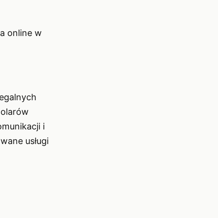
a online w
legalnych
dolarów
omunikacji i
owane usługi