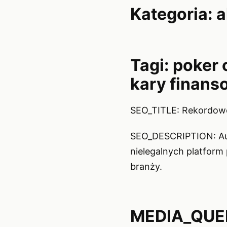
Kategoria: 
Tagi: poker 
kary finan
SEO_TITLE: Rekordowe 
SEO_DESCRIPTION: Aus
nielegalnych platform
branży.
MEDIA_QUERY