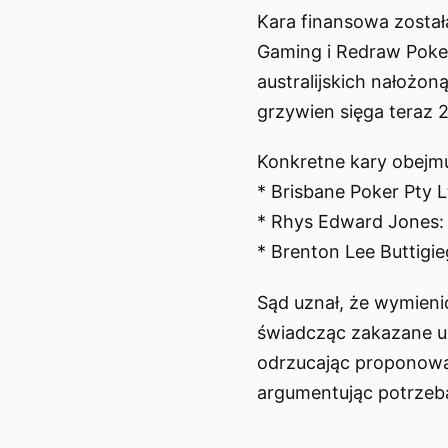
Kara finansowa został
Gaming i Redraw Poker
australijskich nałożon
grzywien sięga teraz 2
Konkretne kary obejmu
* Brisbane Poker Pty L
* Rhys Edward Jones: 
* Brenton Lee Buttigie
Sąd uznał, że wymieni
świadcząc zakazane us
odrzucając proponowa
argumentując potrzebą