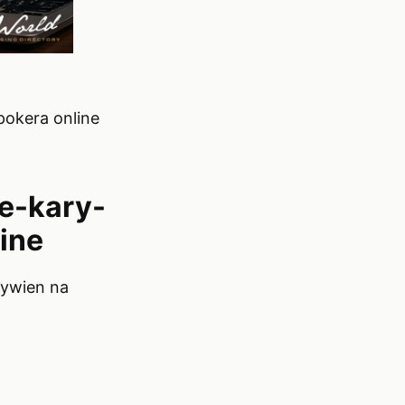
pokera online
we-kary-
ine
rzywien na