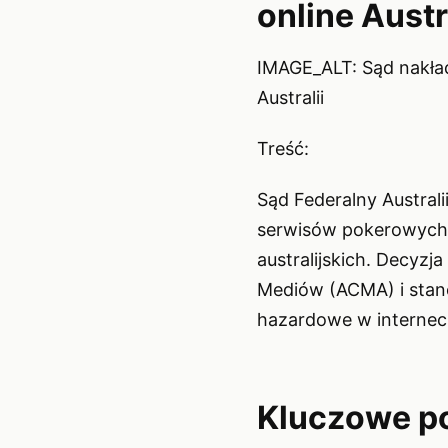
online Austr
IMAGE_ALT: Sąd nakład
Australii
Treść:
Sąd Federalny Austral
serwisów pokerowych 
australijskich. Decyzja
Mediów (ACMA) i stano
hazardowe w interneci
Kluczowe po