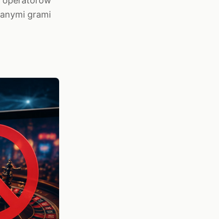
na operatorów
wanymi grami