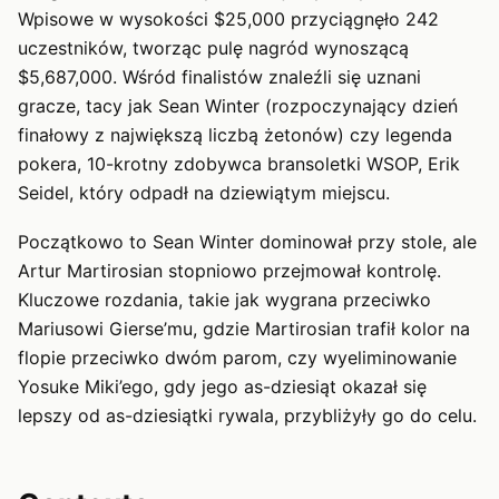
Wpisowe w wysokości $25,000 przyciągnęło 242
uczestników, tworząc pulę nagród wynoszącą
$5,687,000. Wśród finalistów znaleźli się uznani
gracze, tacy jak Sean Winter (rozpoczynający dzień
finałowy z największą liczbą żetonów) czy legenda
pokera, 10-krotny zdobywca bransoletki WSOP, Erik
Seidel, który odpadł na dziewiątym miejscu.
Początkowo to Sean Winter dominował przy stole, ale
Artur Martirosian stopniowo przejmował kontrolę.
Kluczowe rozdania, takie jak wygrana przeciwko
Mariusowi Gierse’mu, gdzie Martirosian trafił kolor na
flopie przeciwko dwóm parom, czy wyeliminowanie
Yosuke Miki’ego, gdy jego as-dziesiąt okazał się
lepszy od as-dziesiątki rywala, przybliżyły go do celu.