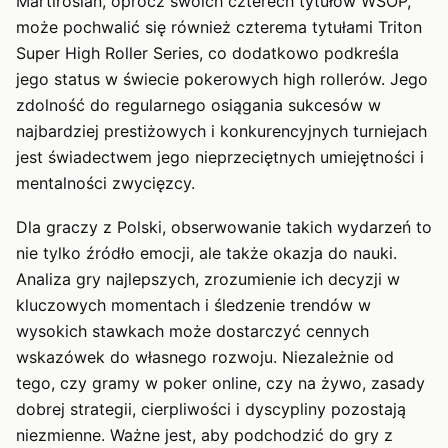
Martirosian, oprócz swoich czterech tytułów WSOP,
może pochwalić się również czterema tytułami Triton
Super High Roller Series, co dodatkowo podkreśla
jego status w świecie pokerowych high rollerów. Jego
zdolność do regularnego osiągania sukcesów w
najbardziej prestiżowych i konkurencyjnych turniejach
jest świadectwem jego nieprzeciętnych umiejętności i
mentalności zwycięzcy.
Dla graczy z Polski, obserwowanie takich wydarzeń to
nie tylko źródło emocji, ale także okazja do nauki.
Analiza gry najlepszych, zrozumienie ich decyzji w
kluczowych momentach i śledzenie trendów w
wysokich stawkach może dostarczyć cennych
wskazówek do własnego rozwoju. Niezależnie od
tego, czy gramy w poker online, czy na żywo, zasady
dobrej strategii, cierpliwości i dyscypliny pozostają
niezmienne. Ważne jest, aby podchodzić do gry z