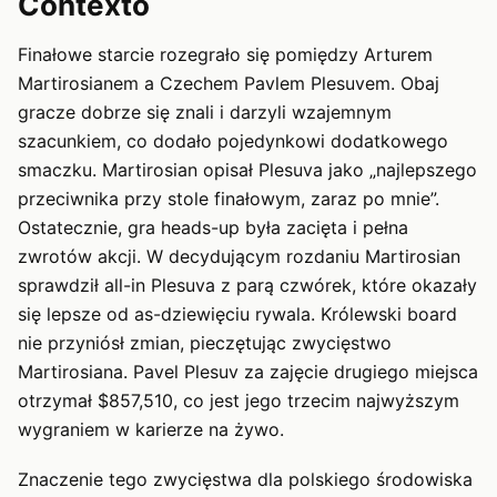
Contexto
Finałowe starcie rozegrało się pomiędzy Arturem
Martirosianem a Czechem Pavlem Plesuvem. Obaj
gracze dobrze się znali i darzyli wzajemnym
szacunkiem, co dodało pojedynkowi dodatkowego
smaczku. Martirosian opisał Plesuva jako „najlepszego
przeciwnika przy stole finałowym, zaraz po mnie”.
Ostatecznie, gra heads-up była zacięta i pełna
zwrotów akcji. W decydującym rozdaniu Martirosian
sprawdził all-in Plesuva z parą czwórek, które okazały
się lepsze od as-dziewięciu rywala. Królewski board
nie przyniósł zmian, pieczętując zwycięstwo
Martirosiana. Pavel Plesuv za zajęcie drugiego miejsca
otrzymał $857,510, co jest jego trzecim najwyższym
wygraniem w karierze na żywo.
Znaczenie tego zwycięstwa dla polskiego środowiska