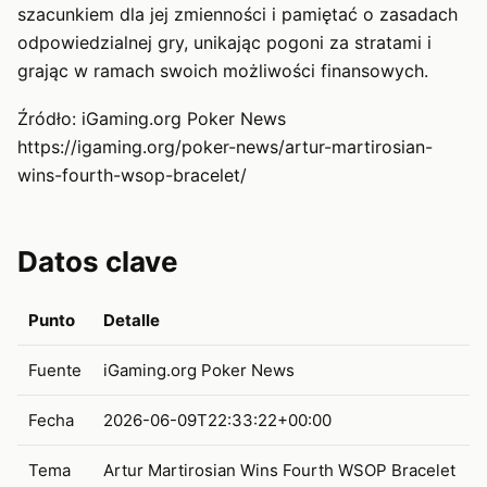
szacunkiem dla jej zmienności i pamiętać o zasadach
odpowiedzialnej gry, unikając pogoni za stratami i
grając w ramach swoich możliwości finansowych.
Źródło: iGaming.org Poker News
https://igaming.org/poker-news/artur-martirosian-
wins-fourth-wsop-bracelet/
Datos clave
Punto
Detalle
Fuente
iGaming.org Poker News
Fecha
2026-06-09T22:33:22+00:00
Tema
Artur Martirosian Wins Fourth WSOP Bracelet