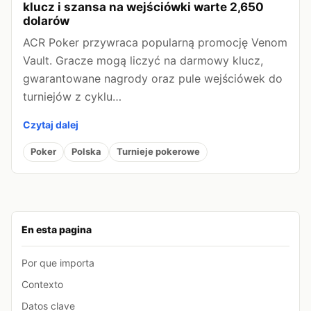
klucz i szansa na wejściówki warte 2,650
dolarów
ACR Poker przywraca popularną promocję Venom
Vault. Gracze mogą liczyć na darmowy klucz,
gwarantowane nagrody oraz pule wejściówek do
turniejów z cyklu…
Czytaj dalej
Poker
Polska
Turnieje pokerowe
En esta pagina
Por que importa
Contexto
Datos clave