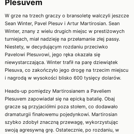
Plesuvem
W grze na trzech graczy o bransoletę walczyli jeszcze
Sean Winter, Pavel Plesuv i Artur Martirosian. Sean
Winter, znany z wielu drugich miejsc w prestiżowych
turniejach, miał nadzieję na przełamanie złej passy.
Niestety, w decydującym rozdaniu przeciwko
Pavelowi Plesuvowi, jego ręka okazała się
niewystarczająca. Winter trafił na parę dziewiątek
Plesuva, co zakończyło jego drogę na trzecim miejscu
i nagrodą w wysokości blisko 600 tysięcy dolarów.
Heads-up pomiędzy Martirosianem a Paveliem
Plesuvem zapowiadał się na epicką batalię. Obaj
gracze są przyjaciółmi poza stołem, co dodawało
dramaturgii finałowemu pojedynkowi. Martirosian
szybko zdobył znaczną przewagę, wykorzystując
swoją agresywną grę. Ostatecznie, po rozdaniu, w