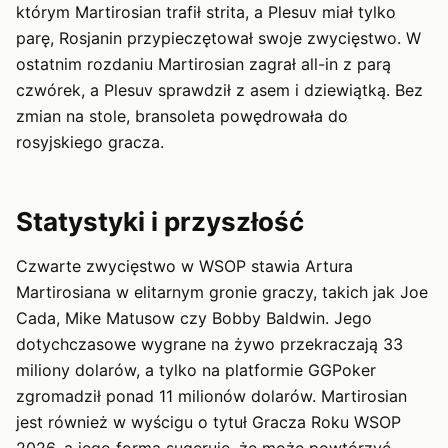
którym Martirosian trafił strita, a Plesuv miał tylko
parę, Rosjanin przypieczętował swoje zwycięstwo. W
ostatnim rozdaniu Martirosian zagrał all-in z parą
czwórek, a Plesuv sprawdził z asem i dziewiątką. Bez
zmian na stole, bransoleta powędrowała do
rosyjskiego gracza.
Statystyki i przyszłość
Czwarte zwycięstwo w WSOP stawia Artura
Martirosiana w elitarnym gronie graczy, takich jak Joe
Cada, Mike Matusow czy Bobby Baldwin. Jego
dotychczasowe wygrane na żywo przekraczają 33
miliony dolarów, a tylko na platformie GGPoker
zgromadził ponad 11 milionów dolarów. Martirosian
jest również w wyścigu o tytuł Gracza Roku WSOP