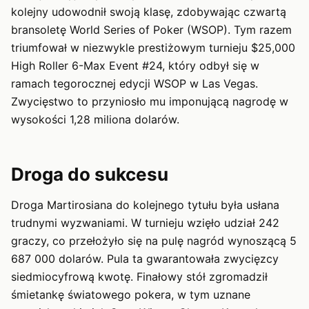
kolejny udowodnił swoją klasę, zdobywając czwartą
bransoletę World Series of Poker (WSOP). Tym razem
triumfował w niezwykle prestiżowym turnieju $25,000
High Roller 6-Max Event #24, który odbył się w
ramach tegorocznej edycji WSOP w Las Vegas.
Zwycięstwo to przyniosło mu imponującą nagrodę w
wysokości 1,28 miliona dolarów.
Droga do sukcesu
Droga Martirosiana do kolejnego tytułu była usłana
trudnymi wyzwaniami. W turnieju wzięło udział 242
graczy, co przełożyło się na pulę nagród wynoszącą 5
687 000 dolarów. Pula ta gwarantowała zwycięzcy
siedmiocyfrową kwotę. Finałowy stół zgromadził
śmietankę światowego pokera, w tym uznane