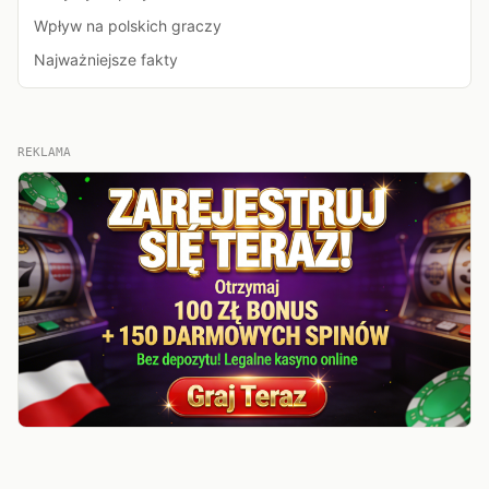
Wpływ na polskich graczy
Najważniejsze fakty
REKLAMA