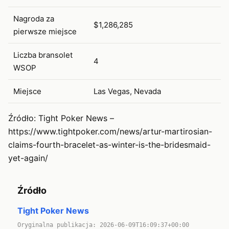
Nagroda za
$1,286,285
pierwsze miejsce
Liczba bransolet
4
WSOP
Miejsce
Las Vegas, Nevada
Źródło: Tight Poker News –
https://www.tightpoker.com/news/artur-martirosian-
claims-fourth-bracelet-as-winter-is-the-bridesmaid-
yet-again/
Źródło
Tight Poker News
Oryginalna publikacja: 2026-06-09T16:09:37+00:00