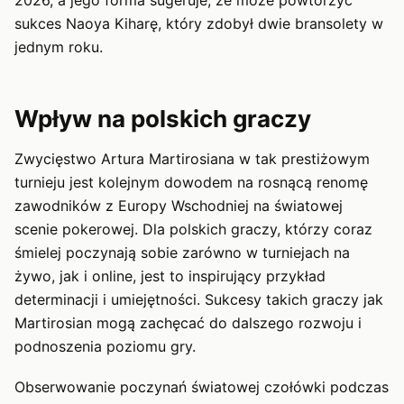
2026, a jego forma sugeruje, że może powtórzyć
sukces Naoya Kiharę, który zdobył dwie bransolety w
jednym roku.
Wpływ na polskich graczy
Zwycięstwo Artura Martirosiana w tak prestiżowym
turnieju jest kolejnym dowodem na rosnącą renomę
zawodników z Europy Wschodniej na światowej
scenie pokerowej. Dla polskich graczy, którzy coraz
śmielej poczynają sobie zarówno w turniejach na
żywo, jak i online, jest to inspirujący przykład
determinacji i umiejętności. Sukcesy takich graczy jak
Martirosian mogą zachęcać do dalszego rozwoju i
podnoszenia poziomu gry.
Obserwowanie poczynań światowej czołówki podczas