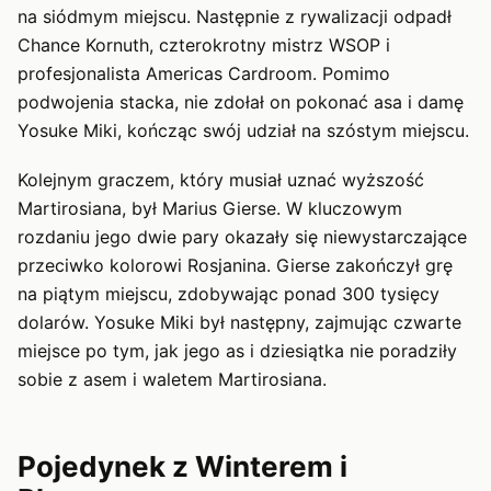
na siódmym miejscu. Następnie z rywalizacji odpadł
Chance Kornuth, czterokrotny mistrz WSOP i
profesjonalista Americas Cardroom. Pomimo
podwojenia stacka, nie zdołał on pokonać asa i damę
Yosuke Miki, kończąc swój udział na szóstym miejscu.
Kolejnym graczem, który musiał uznać wyższość
Martirosiana, był Marius Gierse. W kluczowym
rozdaniu jego dwie pary okazały się niewystarczające
przeciwko kolorowi Rosjanina. Gierse zakończył grę
na piątym miejscu, zdobywając ponad 300 tysięcy
dolarów. Yosuke Miki był następny, zajmując czwarte
miejsce po tym, jak jego as i dziesiątka nie poradziły
sobie z asem i waletem Martirosiana.
Pojedynek z Winterem i