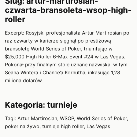
Slug: artur-martirosian-
czwarta-bransoleta-wsop-high-
roller
Excerpt: Rosyjski profesjonalista Artur Martirosian po
raz czwarty w karierze sięgnął po prestiżową
bransoletę World Series of Poker, triumfując w
$25,000 High Roller 6-Max Event #24 w Las Vegas.
Pokonał przy finalnym stole uznane nazwiska, w tym
Seana Wintera i Chance’a Kornutha, inkasując 1,28
miliona dolarów.
Kategoria: turnieje
Tagi: Artur Martirosian, WSOP, World Series of Poker,
poker na żywo, turnieje high roller, Las Vegas