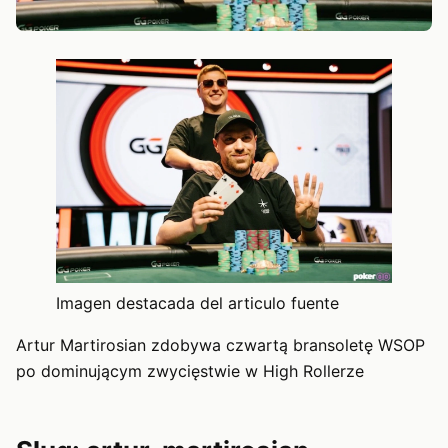
Imagen destacada del articulo fuente
Artur Martirosian zdobywa czwartą bransoletę WSOP
po dominującym zwycięstwie w High Rollerze