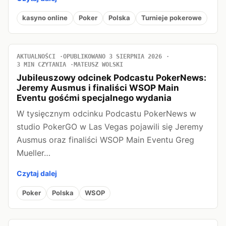
kasyno online
Poker
Polska
Turnieje pokerowe
AKTUALNOŚCI
OPUBLIKOWANO 3 SIERPNIA 2026
3 MIN CZYTANIA
MATEUSZ WOLSKI
Jubileuszowy odcinek Podcastu PokerNews:
Jeremy Ausmus i finaliści WSOP Main
Eventu gośćmi specjalnego wydania
W tysięcznym odcinku Podcastu PokerNews w
studio PokerGO w Las Vegas pojawili się Jeremy
Ausmus oraz finaliści WSOP Main Eventu Greg
Mueller…
Czytaj dalej
Poker
Polska
WSOP