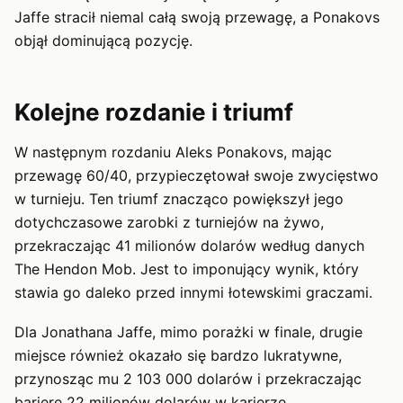
Jaffe stracił niemal całą swoją przewagę, a Ponakovs
objął dominującą pozycję.
Kolejne rozdanie i triumf
W następnym rozdaniu Aleks Ponakovs, mając
przewagę 60/40, przypieczętował swoje zwycięstwo
w turnieju. Ten triumf znacząco powiększył jego
dotychczasowe zarobki z turniejów na żywo,
przekraczając 41 milionów dolarów według danych
The Hendon Mob. Jest to imponujący wynik, który
stawia go daleko przed innymi łotewskimi graczami.
Dla Jonathana Jaffe, mimo porażki w finale, drugie
miejsce również okazało się bardzo lukratywne,
przynosząc mu 2 103 000 dolarów i przekraczając
barierę 22 milionów dolarów w karierze.