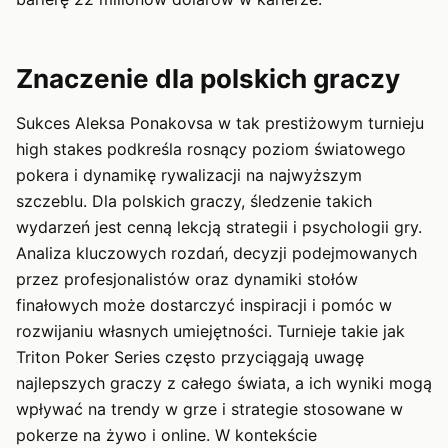
Znaczenie dla polskich graczy
Sukces Aleksa Ponakovsa w tak prestiżowym turnieju
high stakes podkreśla rosnący poziom światowego
pokera i dynamikę rywalizacji na najwyższym
szczeblu. Dla polskich graczy, śledzenie takich
wydarzeń jest cenną lekcją strategii i psychologii gry.
Analiza kluczowych rozdań, decyzji podejmowanych
przez profesjonalistów oraz dynamiki stołów
finałowych może dostarczyć inspiracji i pomóc w
rozwijaniu własnych umiejętności. Turnieje takie jak
Triton Poker Series często przyciągają uwagę
najlepszych graczy z całego świata, a ich wyniki mogą
wpływać na trendy w grze i strategie stosowane w
pokerze na żywo i online. W kontekście