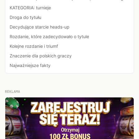
KATEGORIA: turnieje
Droga do tytułu
Decydujące starcie heads-up
Rozdanie, które zadecydowało o tytule
Kolejne rozdanie i triumf
Znaczenie dla polskich graczy
Najważniejsze fakty
REKLAMA