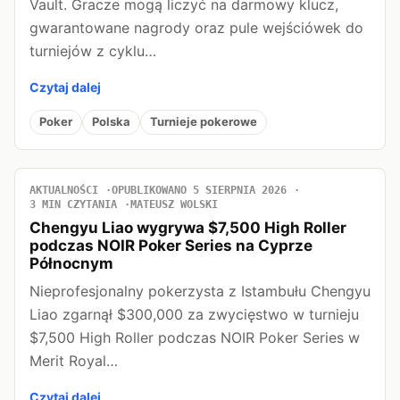
Vault. Gracze mogą liczyć na darmowy klucz,
gwarantowane nagrody oraz pule wejściówek do
turniejów z cyklu…
Czytaj dalej
Poker
Polska
Turnieje pokerowe
AKTUALNOŚCI
OPUBLIKOWANO 5 SIERPNIA 2026
3 MIN CZYTANIA
MATEUSZ WOLSKI
Chengyu Liao wygrywa $7,500 High Roller
podczas NOIR Poker Series na Cyprze
Północnym
Nieprofesjonalny pokerzysta z Istambułu Chengyu
Liao zgarnął $300,000 za zwycięstwo w turnieju
$7,500 High Roller podczas NOIR Poker Series w
Merit Royal…
Czytaj dalej