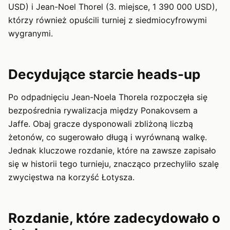
USD) i Jean-Noel Thorel (3. miejsce, 1 390 000 USD),
którzy również opuścili turniej z siedmiocyfrowymi
wygranymi.
Decydujące starcie heads-up
Po odpadnięciu Jean-Noela Thorela rozpoczęła się
bezpośrednia rywalizacja między Ponakovsem a
Jaffe. Obaj gracze dysponowali zbliżoną liczbą
żetonów, co sugerowało długą i wyrównaną walkę.
Jednak kluczowe rozdanie, które na zawsze zapisało
się w historii tego turnieju, znacząco przechyliło szalę
zwycięstwa na korzyść Łotysza.
Rozdanie, które zadecydowało o