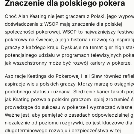
Znaczenie dla polskiego pokera
Choć Alan Keating nie jest graczem z Polski, jego wypow
doświadczenia z WSOP mają znaczenie dla polskiej
społeczności pokerowej. WSOP to najważniejszy festiwa
pokerowy na świecie, a jego historia i rozwój są inspirac
graczy z każdego kraju. Dyskusje na temat gier high stak
potencjalnego udziału w programach telewizyjnych poka
jak wszechstronny może być rozwój kariery w pokerze.
Aspiracje Keatinga do Pokerowej Hali Sław również refle
aspiracje wielu polskich graczy, którzy marzą o osiągnię
podobnego statusu i uznania. Śledzenie karier takich pos
jak Keating pozwala polskim graczom lepiej zrozumieć ś
prowadzące do sukcesu w pokerze i wyznaczać własne 
Ważne jest, aby pamiętać o zasadach odpowiedzialnej gr
niezależnie od poziomu rozgrywki, co jest kluczowe dla
długoterminowego rozwoju i bezpieczeństwa w tej