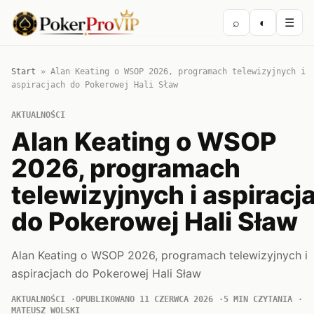
⌕
◐
☰
Start
»
Alan Keating o WSOP 2026, programach telewizyjnych i
aspiracjach do Pokerowej Hali Sław
AKTUALNOŚCI
Alan Keating o WSOP
2026, programach
telewizyjnych i aspiracj
do Pokerowej Hali Sław
Alan Keating o WSOP 2026, programach telewizyjnych i
aspiracjach do Pokerowej Hali Sław
AKTUALNOŚCI
OPUBLIKOWANO 11 CZERWCA 2026
5 MIN CZYTANIA
MATEUSZ WOLSKI