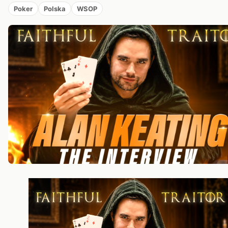
Poker
Polska
WSOP