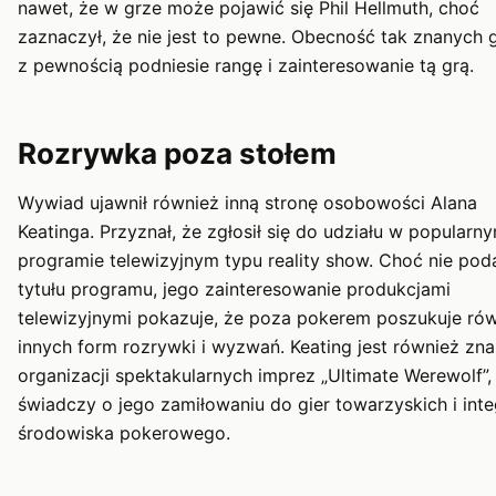
nawet, że w grze może pojawić się Phil Hellmuth, choć
zaznaczył, że nie jest to pewne. Obecność tak znanych 
z pewnością podniesie rangę i zainteresowanie tą grą.
Rozrywka poza stołem
Wywiad ujawnił również inną stronę osobowości Alana
Keatinga. Przyznał, że zgłosił się do udziału w popularn
programie telewizyjnym typu reality show. Choć nie pod
tytułu programu, jego zainteresowanie produkcjami
telewizyjnymi pokazuje, że poza pokerem poszukuje ró
innych form rozrywki i wyzwań. Keating jest również zna
organizacji spektakularnych imprez „Ultimate Werewolf”,
świadczy o jego zamiłowaniu do gier towarzyskich i inte
środowiska pokerowego.