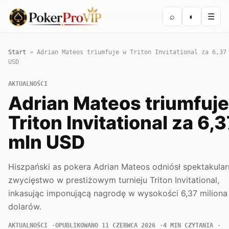
⌕
◐
☰
Start
»
Adrian Mateos triumfuje w Triton Invitational za 6,37
USD
AKTUALNOŚCI
Adrian Mateos triumfuj
Triton Invitational za 6,
mln USD
Hiszpański as pokera Adrian Mateos odniósł spektakular
zwycięstwo w prestiżowym turnieju Triton Invitational,
inkasując imponującą nagrodę w wysokości 6,37 miliona
dolarów.
AKTUALNOŚCI
OPUBLIKOWANO 11 CZERWCA 2026
4 MIN CZYTANIA