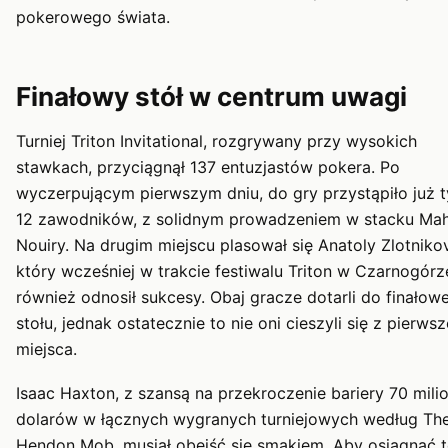
pokerowego świata.
Finałowy stół w centrum uwagi
Turniej Triton Invitational, rozgrywany przy wysokich
stawkach, przyciągnął 137 entuzjastów pokera. Po
wyczerpującym pierwszym dniu, do gry przystąpiło już t
12 zawodników, z solidnym prowadzeniem w stacku Ma
Nouiry. Na drugim miejscu plasował się Anatoly Zlotnikov
który wcześniej w trakcie festiwalu Triton w Czarnogórz
również odnosił sukcesy. Obaj gracze dotarli do finałow
stołu, jednak ostatecznie to nie oni cieszyli się z pierws
miejsca.
Isaac Haxton, z szansą na przekroczenie bariery 70 mil
dolarów w łącznych wygranych turniejowych według Th
Hendon Mob, musiał obejść się smakiem. Aby osiągnąć 