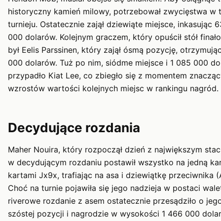
historyczny kamień milowy, potrzebował zwycięstwa w 
turnieju. Ostatecznie zajął dziewiąte miejsce, inkasując 
000 dolarów. Kolejnym graczem, który opuścił stół finał
był Eelis Parssinen, który zajął ósmą pozycję, otrzymują
000 dolarów. Tuż po nim, siódme miejsce i 1 085 000 d
przypadło Kiat Lee, co zbiegło się z momentem znaczą
wzrostów wartości kolejnych miejsc w rankingu nagród.
Decydujące rozdania
Maher Nouira, który rozpoczął dzień z największym stac
w decydującym rozdaniu postawił wszystko na jedną kar
kartami Jx9x, trafiając na asa i dziewiątkę przeciwnika (
Choć na turnie pojawiła się jego nadzieja w postaci wale
riverowe rozdanie z asem ostatecznie przesądziło o jeg
szóstej pozycji i nagrodzie w wysokości 1 466 000 dola