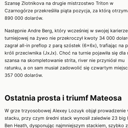
Szansę Zlotnikova na drugie mistrzostwo Triton w
Czarnogórze przekreśliła piąta pozycja, za którą otrzyma
890 000 dolarów.
Następnie Andre Berg, który wcześniej w swojej karierze
turniejowej na żywo nie przekroczył kwoty 34 000 dolar
zagrał all-in preflop z parą szóstek (6x6x), trafiając na 
króli przeciwnika (JxJx). Choć na turnie pojawiła się dla
szansa na skompletowanie strita, river nie przyniósł mu
ratunku, a on sam musiał zadowolić się czwartym miejsc
357 000 dolarów.
Ostatnia prosta i triumf Mateosa
W grze trzyosobowej Alexey Lozuyk objął prowadzenie
stacku, przy czym średni stack wynosił zaledwie 23 big b
Ben Heath, dysponując najmniejszym stackiem, szybko z