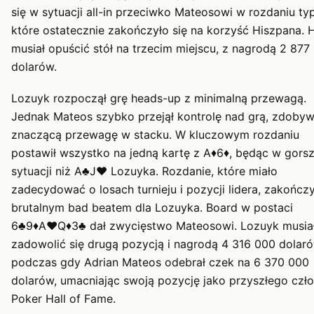
się w sytuacji all-in przeciwko Mateosowi w rozdaniu typu
które ostatecznie zakończyło się na korzyść Hiszpana. 
musiał opuścić stół na trzecim miejscu, z nagrodą 2 877
dolarów.
Lozuyk rozpoczął grę heads-up z minimalną przewagą.
Jednak Mateos szybko przejął kontrolę nad grą, zdobyw
znaczącą przewagę w stacku. W kluczowym rozdaniu
postawił wszystko na jedną kartę z A♦6♦, będąc w gorsz
sytuacji niż A♣J♥ Lozuyka. Rozdanie, które miało
zadecydować o losach turnieju i pozycji lidera, zakończy
brutalnym bad beatem dla Lozuyka. Board w postaci
6♣9♦A♥Q♦3♣ dał zwycięstwo Mateosowi. Lozuyk musia
zadowolić się drugą pozycją i nagrodą 4 316 000 dolaró
podczas gdy Adrian Mateos odebrał czek na 6 370 000
dolarów, umacniając swoją pozycję jako przyszłego czł
Poker Hall of Fame.