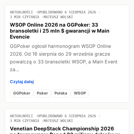
AKTUALNOŚCI
OPUBLIKOWANO 6 SIERPNIA 2026
3 MIN CZYTANIA
MATEUSZ WOLSKI
WSOP Online 2026 na GGPoker: 33
bransoletki i 25 mln $ gwarancji w Main
Evencie
GGPoker ogłosił harmonogram WSOP Online
2026. Od 16 sierpnia do 29 września gracze
powalczą o 33 bransoletki WSOP, a Main Event
za…
Czytaj dalej
GGPoker
Poker
Polska
WSOP
AKTUALNOŚCI
OPUBLIKOWANO 6 SIERPNIA 2026
3 MIN CZYTANIA
MATEUSZ WOLSKI
Venetian DeepStack Championship 2026