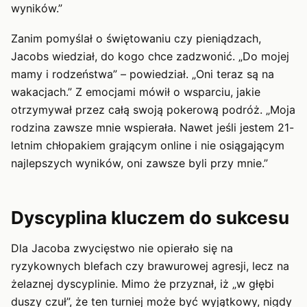
wyników.”
Zanim pomyślał o świętowaniu czy pieniądzach,
Jacobs wiedział, do kogo chce zadzwonić. „Do mojej
mamy i rodzeństwa” – powiedział. „Oni teraz są na
wakacjach.” Z emocjami mówił o wsparciu, jakie
otrzymywał przez całą swoją pokerową podróż. „Moja
rodzina zawsze mnie wspierała. Nawet jeśli jestem 21-
letnim chłopakiem grającym online i nie osiągającym
najlepszych wyników, oni zawsze byli przy mnie.”
Dyscyplina kluczem do sukcesu
Dla Jacoba zwycięstwo nie opierało się na
ryzykownych blefach czy brawurowej agresji, lecz na
żelaznej dyscyplinie. Mimo że przyznał, iż „w głębi
duszy czuł”, że ten turniej może być wyjątkowy, nigdy