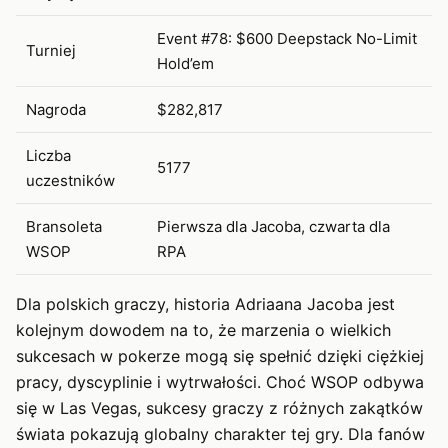
Event #78: $600 Deepstack No-Limit
Turniej
Hold’em
Nagroda
$282,817
Liczba
5177
uczestników
Bransoleta
Pierwsza dla Jacoba, czwarta dla
WSOP
RPA
Dla polskich graczy, historia Adriaana Jacoba jest
kolejnym dowodem na to, że marzenia o wielkich
sukcesach w pokerze mogą się spełnić dzięki ciężkiej
pracy, dyscyplinie i wytrwałości. Choć WSOP odbywa
się w Las Vegas, sukcesy graczy z różnych zakątków
świata pokazują globalny charakter tej gry. Dla fanów