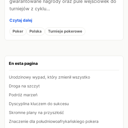
gwarantowane nagrody oraz pule wejściówek do
turniejów z cyklu…
Czytaj dalej
Poker
Polska
Turnieje pokerowe
En esta pagina
Urodzinowy wypad, który zmienił wszystko
Droga na szczyt
Podróż marzeń
Dyscyplina kluczem do sukcesu
Skromne plany na przyszłość
Znaczenie dla południowoafrykańskiego pokera