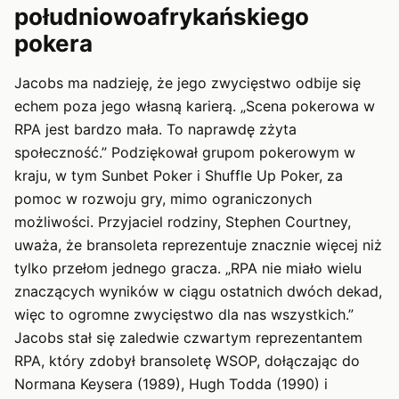
południowoafrykańskiego
pokera
Jacobs ma nadzieję, że jego zwycięstwo odbije się
echem poza jego własną karierą. „Scena pokerowa w
RPA jest bardzo mała. To naprawdę zżyta
społeczność.” Podziękował grupom pokerowym w
kraju, w tym Sunbet Poker i Shuffle Up Poker, za
pomoc w rozwoju gry, mimo ograniczonych
możliwości. Przyjaciel rodziny, Stephen Courtney,
uważa, że bransoleta reprezentuje znacznie więcej niż
tylko przełom jednego gracza. „RPA nie miało wielu
znaczących wyników w ciągu ostatnich dwóch dekad,
więc to ogromne zwycięstwo dla nas wszystkich.”
Jacobs stał się zaledwie czwartym reprezentantem
RPA, który zdobył bransoletę WSOP, dołączając do
Normana Keysera (1989), Hugh Todda (1990) i