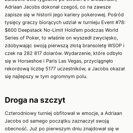
Adriaan Jacobs dokonał czegoś, co na zawsze
zapisze się w historii jego kariery pokerowej. Pośród
tysięcy graczy biorących udział w turnieju Event #78:
$600 Deepstack No-Limit Hold’em podczas World
Series of Poker, to właśnie on wyszedł zwycięsko,
zdobywając swoją pierwszą złotą bransoletę WSOP i
czek na 282 817 dolarów. Wydarzenie, które odbyło
się w Horseshoe i Paris Las Vegas, przyciągnęło
rekordową liczbę 5177 uczestników, a Jacobs okazał
się najlepszy w tym ogromnym polu.
Droga na szczyt
Czterodniowy turniej obfitował w emocje, a Adriaan
Jacobs od samego początku zaznaczył swoją
obecność. Już po pierwszym dniu znajdował się w