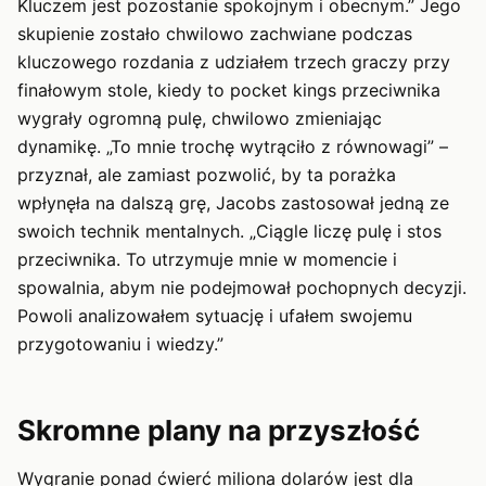
Kluczem jest pozostanie spokojnym i obecnym.” Jego
skupienie zostało chwilowo zachwiane podczas
kluczowego rozdania z udziałem trzech graczy przy
finałowym stole, kiedy to pocket kings przeciwnika
wygrały ogromną pulę, chwilowo zmieniając
dynamikę. „To mnie trochę wytrąciło z równowagi” –
przyznał, ale zamiast pozwolić, by ta porażka
wpłynęła na dalszą grę, Jacobs zastosował jedną ze
swoich technik mentalnych. „Ciągle liczę pulę i stos
przeciwnika. To utrzymuje mnie w momencie i
spowalnia, abym nie podejmował pochopnych decyzji.
Powoli analizowałem sytuację i ufałem swojemu
przygotowaniu i wiedzy.”
Skromne plany na przyszłość
Wygranie ponad ćwierć miliona dolarów jest dla