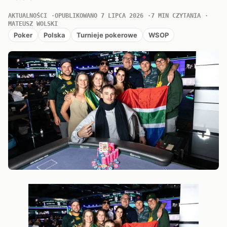
AKTUALNOŚCI
OPUBLIKOWANO 7 LIPCA 2026
7 MIN CZYTANIA
MATEUSZ WOLSKI
Poker
Polska
Turnieje pokerowe
WSOP