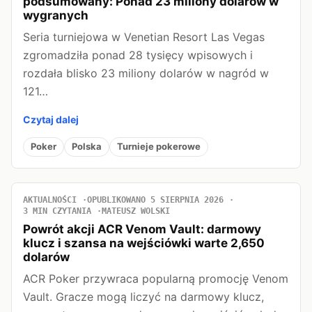
podsumowany: Ponad 23 miliony dolarów w
wygranych
Seria turniejowa w Venetian Resort Las Vegas
zgromadziła ponad 28 tysięcy wpisowych i
rozdała blisko 23 miliony dolarów w nagród w
121…
Czytaj dalej
Poker
Polska
Turnieje pokerowe
AKTUALNOŚCI
OPUBLIKOWANO 5 SIERPNIA 2026
3 MIN CZYTANIA
MATEUSZ WOLSKI
Powrót akcji ACR Venom Vault: darmowy
klucz i szansa na wejściówki warte 2,650
dolarów
ACR Poker przywraca popularną promocję Venom
Vault. Gracze mogą liczyć na darmowy klucz,