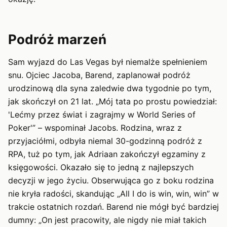
Podróż marzeń
Sam wyjazd do Las Vegas był niemalże spełnieniem
snu. Ojciec Jacoba, Barend, zaplanował podróż
urodzinową dla syna zaledwie dwa tygodnie po tym,
jak skończył on 21 lat. „Mój tata po prostu powiedział:
'Lećmy przez świat i zagrajmy w World Series of
Poker'” – wspominał Jacobs. Rodzina, wraz z
przyjaciółmi, odbyła niemal 30-godzinną podróż z
RPA, tuż po tym, jak Adriaan zakończył egzaminy z
księgowości. Okazało się to jedną z najlepszych
decyzji w jego życiu. Obserwująca go z boku rodzina
nie kryła radości, skandując „All I do is win, win, win” w
trakcie ostatnich rozdań. Barend nie mógł być bardziej
dumny: „On jest pracowity, ale nigdy nie miał takich