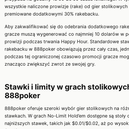
wszystkie naliczone prowizje (rake) od gier stolikowych
premiowane dodatkowymi 30% rakebacku.
Aby zakwalifikować się do odebrania dodatkowego rak
gracze muszą wygenerować co najmniej 10 dolarów w p
prowizji podczas trwania Happy Hour. Standardowe sta
rakebacku w 888poker obowiązują przez cały czas, jed
podczas tej ograniczonej czasowo promocji gracze mo
znacząco zwiększyć zwrot ze swojej gry.
Stawki i limity w grach stolikowyc
888poker
888poker oferuje szeroki wybór gier stolikowych na róż
stawkach. W grach No-Limit Hold’em dostępne są stoły 
najniższych stawek, takich jak $0.01/$0.02, aż po wysok