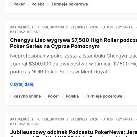
Poker
Polska
Turnieje pokerowe
AKTUALNOŚCI
OPUBLIKOWANO 5 SIERPNIA 2026
3 MIN CZYTANIA
MATEUSZ WOLSKI
Chengyu Liao wygrywa $7,500 High Roller podcz
Poker Series na Cyprze Północnym
Nieprofesjonalny pokerzysta z Istambułu Chengyu Lia
zgarnął $300,000 za zwycięstwo w turnieju $7,500 Hig
podczas NOIR Poker Series w Merit Royal…
Czytaj dalej
kasyno online
Poker
Polska
Turnieje pokerowe
AKTUALNOŚCI
OPUBLIKOWANO 3 SIERPNIA 2026
3 MIN CZYTANIA
MATEUSZ WOLSKI
Jubileuszowy odcinek Podcastu PokerNews: Jer