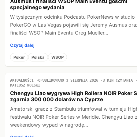
Ausmus i finaliści WSOP Main Eventu gośćmi
specjalnego wydania
W tysięcznym odcinku Podcastu PokerNews w studio
PokerGO w Las Vegas pojawili się Jeremy Ausmus ora
finaliści WSOP Main Eventu Greg Mueller…
Czytaj dalej
Poker
Polska
WSOP
AKTUALNOŚCI
OPUBLIKOWANO 3 SIERPNIA 2026
3 MIN CZYTANIA
MATEUSZ WOLSKI
Chengyu Liao wygrywa High Rollera NOIR Poker Se
zgarnia 300 000 dolarów na Cyprze
Amatorski gracz z Stambułu triumfował w turnieju High
festiwalu NOIR Poker Series w Meridie. Chengyu Liao 
weekendowy wypad w nagrodę…