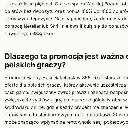
przez kolejne pięć dni. Gracze spoza Wielkiej Brytanii o
dolarów bez depozytu oraz bonus 100% do 1000 dolaró
pierwszym depozycie. Należy pamiętać, że depozyty d
pomocą Neteller lub Skrill nie kwalifikują się do bonusó
powitalnych 888poker.
Dlaczego ta promocja jest ważna 
polskich graczy?
Promocja Happy Hour Rakeback w 888poker stanowi at
ofertę dla polskich graczy, którzy aktywnie uczestniczą
cash game. Zwiększony zwrot prowizji oznacza bezpośr
zwiększenie zysków z gry, co jest szczególnie istotne w
środowisku online, gdzie każdy procent ma znaczenie. 
porównaniu do standardowych ofert, dodatkowe 30% r
może znacząco wpłynąć na rentowność sesji pokerowyc