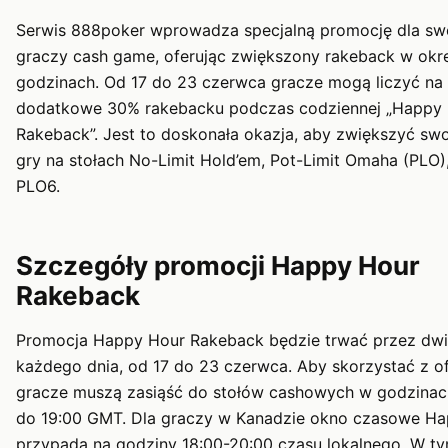
Serwis 888poker wprowadza specjalną promocję dla sw
graczy cash game, oferując zwiększony rakeback w okr
godzinach. Od 17 do 23 czerwca gracze mogą liczyć na
dodatkowe 30% rakebacku podczas codziennej „Happy
Rakeback”. Jest to doskonała okazja, aby zwiększyć swo
gry na stołach No-Limit Hold’em, Pot-Limit Omaha (PLO)
PLO6.
Szczegóły promocji Happy Hour
Rakeback
Promocja Happy Hour Rakeback będzie trwać przez dwi
każdego dnia, od 17 do 23 czerwca. Aby skorzystać z of
gracze muszą zasiąść do stołów cashowych w godzinac
do 19:00 GMT. Dla graczy w Kanadzie okno czasowe H
przypada na godziny 18:00-20:00 czasu lokalnego. W ty