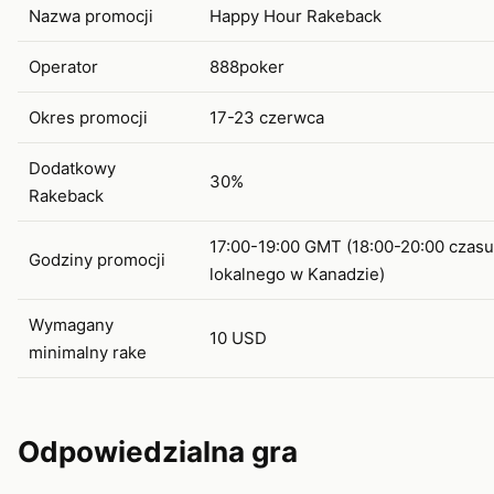
Nazwa promocji
Happy Hour Rakeback
Operator
888poker
Okres promocji
17-23 czerwca
Dodatkowy
30%
Rakeback
17:00-19:00 GMT (18:00-20:00 czasu
Godziny promocji
lokalnego w Kanadzie)
Wymagany
10 USD
minimalny rake
Odpowiedzialna gra