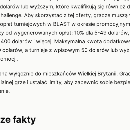
olarów lub wyższym, które kwalifikują się również
hallenge. Aby skorzystać z tej oferty, gracze musz
w opłat turniejowych w BLAST w okresie promocyjny
ży od wygenerowanych opłat: 10% dla 5-49 dolarów,
a 400 dolarów i więcej. Maksymalna kwota dodatkow
 dolarów, a turnieje z wpisowym 50 dolarów lub wyż
romocji.
ana wyłącznie do mieszkańców Wielkiej Brytanii. Gra
lnej grze i ustalać limity, aby zapewnić sobie bezpie
nie.
ze fakty