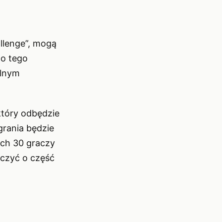
allenge”, mogą
do tego
alnym
który odbędzie
grania będzie
ych 30 graczy
lczyć o część