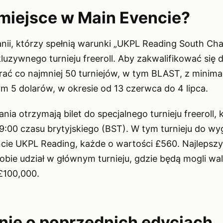
miejsce w Main Evencie?
anii, którzy spełnią warunki „UKPL Reading South Ch
luzywnego turnieju freeroll. Aby zakwalifikować się 
egrać co najmniej 50 turniejów, w tym BLAST, z minim
5 dolarów, w okresie od 13 czerwca do 4 lipca.
a otrzymają bilet do specjalnego turnieju freeroll, 
 19:00 czasu brytyjskiego (BST). W tym turnieju do wy
cie UKPL Reading, każde o wartości £560. Najlepsz
sobie udział w głównym turnieju, gdzie będą mogli wa
£100,000.
ie o poprzednich edycjach