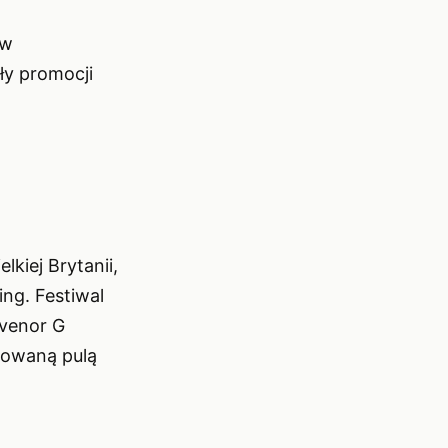
 w
ły promocji
kiej Brytanii,
ng. Festiwal
svenor G
towaną pulą