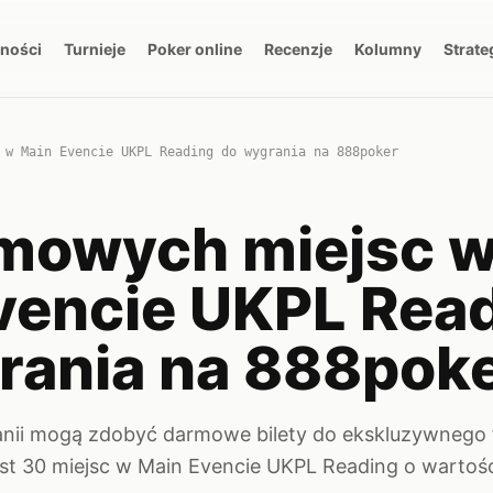
lności
Turnieje
Poker online
Recenzje
Kolumny
Strate
 w Main Evencie UKPL Reading do wygrania na 888poker
mowych miejsc 
vencie UKPL Rea
rania na 888pok
tanii mogą zdobyć darmowe bilety do ekskluzywnego f
st 30 miejsc w Main Evencie UKPL Reading o wartośc