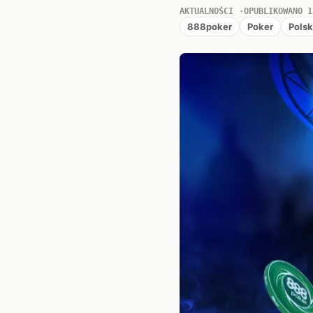
AKTUALNOŚCI
OPUBLIKOWANO 1
888poker
Poker
Pols