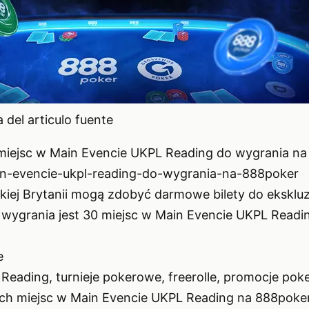
del articulo fuente
miejsc w Main Evencie UKPL Reading do wygrania n
in-evencie-ukpl-reading-do-wygrania-na-888poker
lkiej Brytanii mogą zdobyć darmowe bilety do ekskl
o wygrania jest 30 miejsc w Main Evencie UKPL Readi
e
Reading, turnieje pokerowe, freerolle, promocje po
ch miejsc w Main Evencie UKPL Reading na 888poker