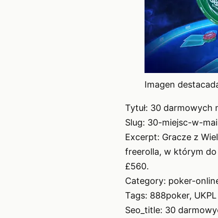
Imagen destacada 
Tytuł: 30 darmowych 
Slug: 30-miejsc-w-ma
Excerpt: Gracze z Wie
freerolla, w którym d
£560.
Category: poker-onlin
Tags: 888poker, UKPL 
Seo_title: 30 darmowy