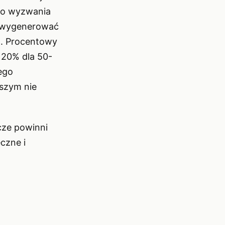
 do wyzwania
ą wygenerować
m. Procentowy
 20% dla 50-
ego
szym nie
cze powinni
czne i