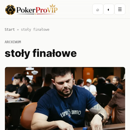
⌕
◐
☰
Start
»
stoły finałowe
ARCHIWUM
stoły finałowe