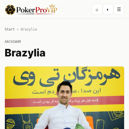
⌕
◐
☰
Start
»
Brazylia
ARCHIWUM
Brazylia