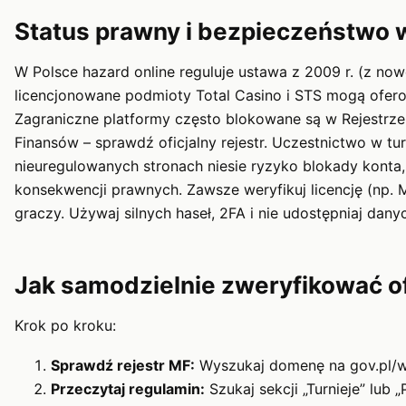
Status prawny i bezpieczeństwo 
W Polsce hazard online reguluje ustawa z 2009 r. (z nowe
licencjonowane podmioty Total Casino i STS mogą ofero
Zagraniczne platformy często blokowane są w Rejestrz
Finansów – sprawdź
oficjalny rejestr
. Uczestnictwo w tur
nieuregulowanych stronach niesie ryzyko blokady konta
konsekwencji prawnych. Zawsze weryfikuj licencję (np. 
graczy. Używaj silnych haseł, 2FA i nie udostępniaj dany
Jak samodzielnie zweryfikować of
Krok po kroku:
Sprawdź rejestr MF:
Wyszukaj domenę na gov.pl/we
Przeczytaj regulamin:
Szukaj sekcji „Turnieje” lub