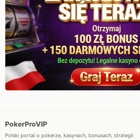
PokerProVIP
Polski portal o pokerze, kasynach, bonusach, strategii