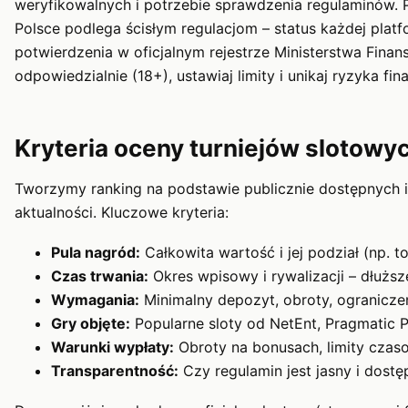
weryfikowalnych i potrzebie sprawdzenia regulaminów. P
Polsce podlega ścisłym regulacjom – status każdej pla
potwierdzenia w oficjalnym rejestrze Ministerstwa Finan
odpowiedzialnie (18+), ustawiaj limity i unikaj ryzyka fi
Kryteria oceny turniejów slotowy
Tworzymy ranking na podstawie publicznie dostępnych i
aktualności. Kluczowe kryteria:
Pula nagród:
Całkowita wartość i jej podział (np. to
Czas trwania:
Okres wpisowy i rywalizacji – dłuższe
Wymagania:
Minimalny depozyt, obroty, ogranicze
Gry objęte:
Popularne sloty od NetEnt, Pragmatic Pl
Warunki wypłaty:
Obroty na bonusach, limity czas
Transparentność:
Czy regulamin jest jasny i dostę