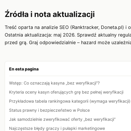
Źródła i nota aktualizacji
Treść oparta na analizie SEO (Ranktracker, Doneta.pl) i o
Ostatnia aktualizacja: maj 2026. Sprawdź aktualny regul
przed grą. Graj odpowiedzialnie – hazard może uzależni
En esta pagina
Wstęp: Co oznaczają kasyna „bez weryfikacji”?
Kryteria oceny kasyn oferujących grę bez pełnej weryfikacji
Przykładowa tabela rankingowa kategorii (wymaga weryfikacji)
Status prawny i bezpieczeństwo w Polsce
Jak samodzielnie zweryfikować oferty „bez weryfikacji”
Najczęstsze błędy graczy i pułapki marketingowe