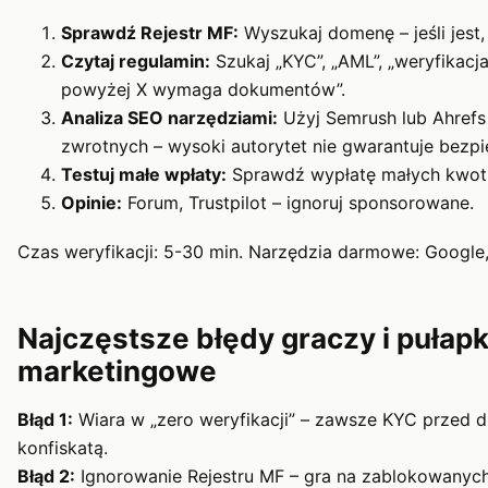
Sprawdź Rejestr MF:
Wyszukaj domenę – jeśli jest, 
Czytaj regulamin:
Szukaj „KYC”, „AML”, „weryfikacja
powyżej X wymaga dokumentów”.
Analiza SEO narzędziami:
Użyj Semrush lub Ahrefs
zwrotnych – wysoki autorytet nie gwarantuje bezp
Testuj małe wpłaty:
Sprawdź wypłatę małych kwot
Opinie:
Forum, Trustpilot – ignoruj sponsorowane.
Czas weryfikacji: 5-30 min. Narzędzia darmowe: Google, o
Najczęstsze błędy graczy i pułapk
marketingowe
Błąd 1:
Wiara w „zero weryfikacji” – zawsze KYC przed d
konfiskatą.
Błąd 2:
Ignorowanie Rejestru MF – gra na zablokowanych