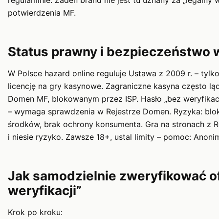
potwierdzenia MF.
Status prawny i bezpieczeństwo 
W Polsce hazard online reguluje Ustawa z 2009 r. – tylk
licencję na gry kasynowe. Zagraniczne kasyna często lą
Domen MF, blokowanym przez ISP. Hasło „bez weryfikacji
– wymaga sprawdzenia w
Rejestrze Domen
. Ryzyka: blo
środków, brak ochrony konsumenta. Gra na stronach z R
i niesie ryzyko. Zawsze 18+, ustal limity – pomoc: Anoni
Jak samodzielnie zweryfikować o
weryfikacji”
Krok po kroku: